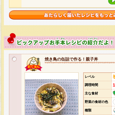
焼き鳥の缶詰で作る！親子丼
レベル
調理時間
主な食材
野菜の食材の色
種類