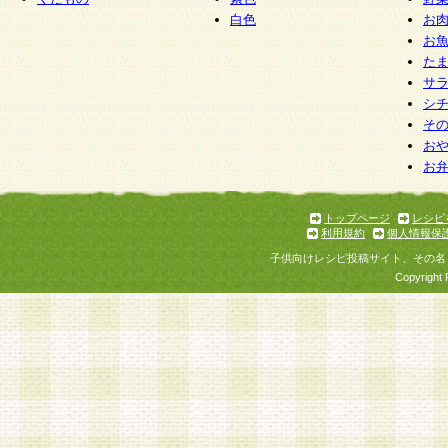
白色
お
お
た
サ
シ
そ
お
お
トップページ
レシピ
利用規約
個人情報保
子供向けレシピ投稿サイト、その名
Copyright 