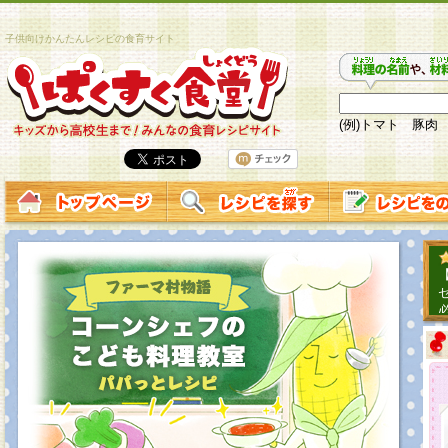
子供向けかんたんレシピの食育サイト
(例)トマト 豚肉