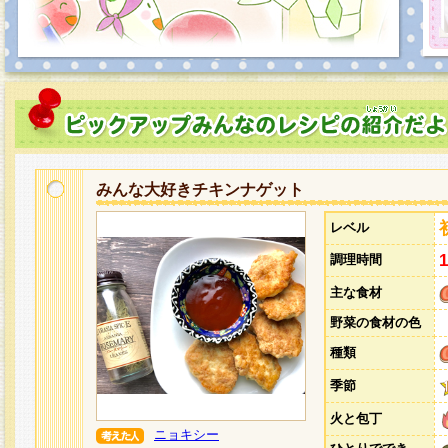
みんな大好きチキンナゲット
レベル
調理時間
主な食材
野菜の食材の色
種類
季節
火と包丁
ニョキシー