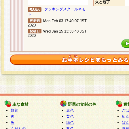
火と包丁
クッキングスクールネモ
ト
Mon Feb 03 17:40:07 JST
2020
Wed Jan 15 13:33:48 JST
2020
主な食材
野菜の食材の色
種
野菜
赤色
ご
肉
黄色
め
魚
緑色
ぱ
くだもの
紫色
野