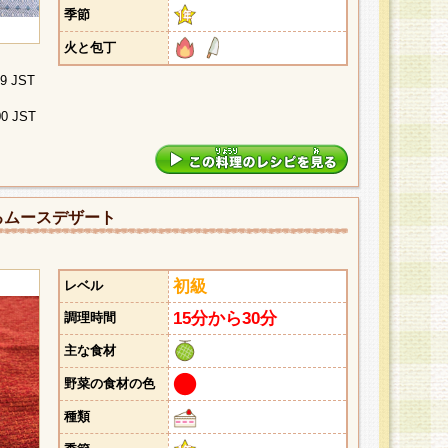
季節
火と包丁
29 JST
00 JST
るムースデザート
初級
レベル
15分から30分
調理時間
主な食材
野菜の食材の色
種類