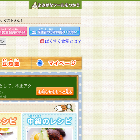
そ、ゲストさん！
ぱくすく食堂とは？
として、不正アク
た。
ます。
介するよ！
こちら
日頃の感謝をこめ
んの投稿、ありが