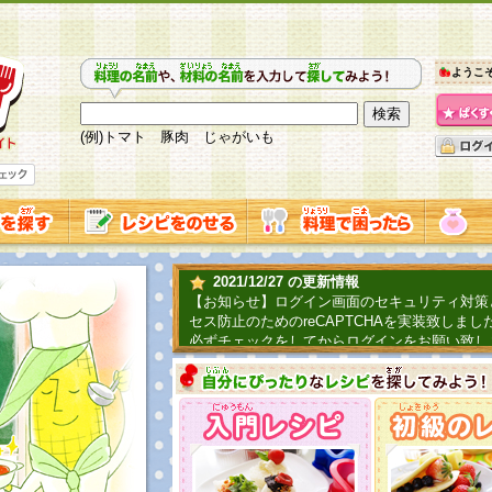
ようこ
(例)トマト 豚肉 じゃがいも
2021/12/27 の更新情報
【お知らせ】ログイン画面のセキュリティ対策
セス防止のためのreCAPTCHAを実装致しまし
必ずチェックをしてからログインをお願い致し
2019/06/04 の更新情報
ファーマ村からコーンシェフが簡単レシピを紹
2018/07/01 の更新情報
チャレンジ企画第三弾！お母さん、お父さんへ
てごはんを作ろう！は終了致しました。たくさ