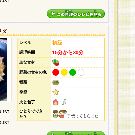
5 JST
ラダ
初級
レベル
15分から30分
調理時間
主な食材
野菜の食材の色
種類
季節
火と包丁
ひとりででき
4 JST
手伝ってもらった
た？
3 JST