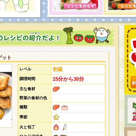
とうございました。次回企画もお楽しみに！
ゲット
初級
レベル
15分から30分
調理時間
主な食材
野菜の食材の色
種類
季節
火と包丁