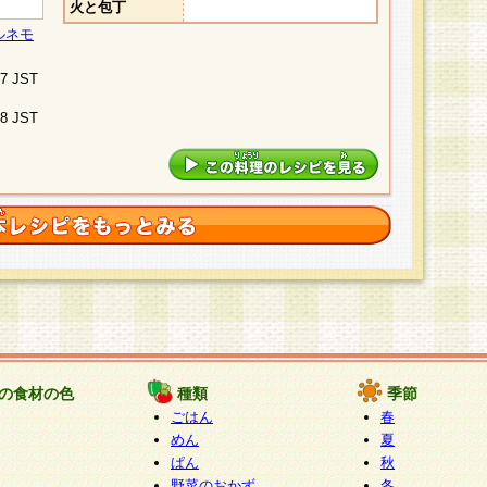
火と包丁
ルネモ
07 JST
48 JST
の食材の色
種類
季節
ごはん
春
めん
夏
ぱん
秋
野菜のおかず
冬