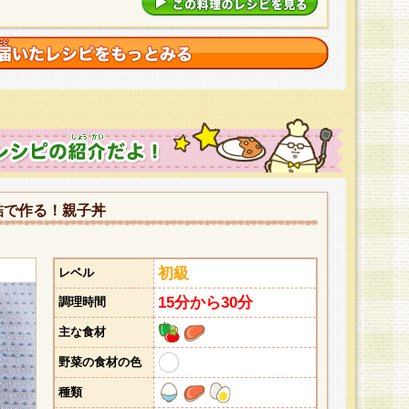
詰で作る！親子丼
初級
レベル
15分から30分
調理時間
主な食材
野菜の食材の色
種類