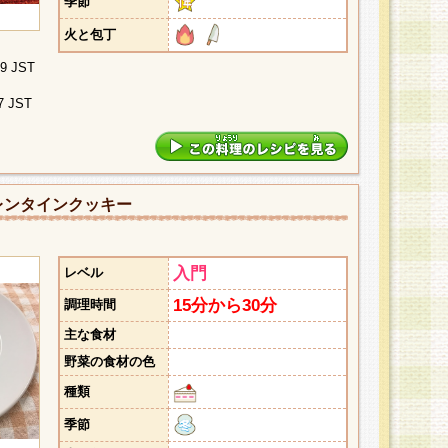
季節
火と包丁
09 JST
7 JST
レンタインクッキー
入門
レベル
15分から30分
調理時間
主な食材
野菜の食材の色
種類
季節