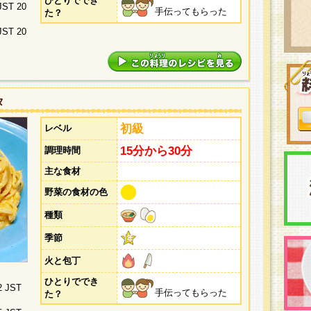
ひとりででき
 JST 20
手伝ってもらった
た？
 JST 20
タ
初級
レベル
15分から30分
調理時間
主な食材
野菜の食材の色
種類
季節
火と包丁
ひとりででき
2 JST
手伝ってもらった
た？