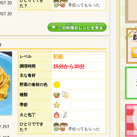
ひとりででき
 JST 20
手伝ってもらった
た？
 JST 20
タ
初級
レベル
15分から30分
調理時間
主な食材
野菜の食材の色
種類
季節
火と包丁
ひとりででき
2 JST
手伝ってもらった
た？