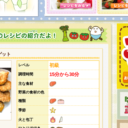
とうございました。次回企画もお楽しみに！
ゲット
初級
レベル
15分から30分
調理時間
主な食材
野菜の食材の色
種類
季節
火と包丁