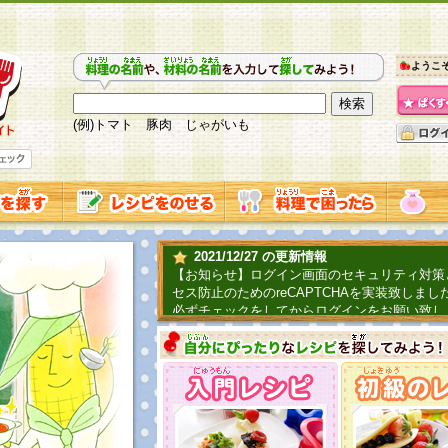
ようこ
(例)トマト 豚肉 じゃがいも
2021/12/27 の更新情報
【お知らせ】ログイン画面のセキュリティ対策
セス防止のためのreCAPTCHAを実装致しまし
必ずチェックをしてからログインをお願い致し
2019/06/04 の更新情報
ファーマ村からコーンシェフが簡単レシピを紹
2018/07/01 の更新情報
チャレンジ企画第三弾！お母さん、お父さんへ
てごはんを作ろう！は終了致しました。たくさ