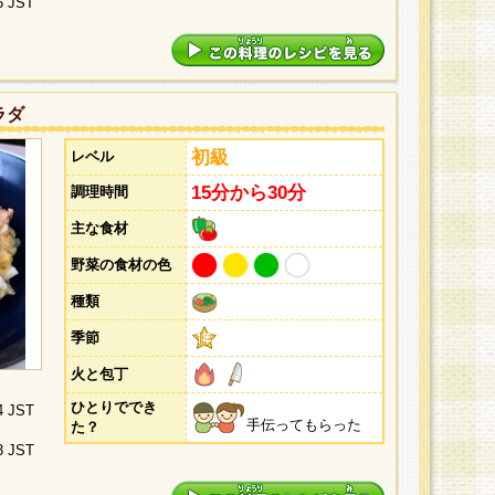
5 JST
ラダ
初級
レベル
15分から30分
調理時間
主な食材
野菜の食材の色
種類
季節
火と包丁
ひとりででき
4 JST
手伝ってもらった
た？
3 JST