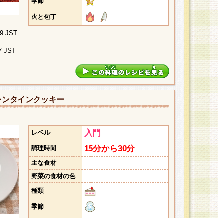
季節
火と包丁
09 JST
7 JST
レンタインクッキー
入門
レベル
15分から30分
調理時間
主な食材
野菜の食材の色
種類
季節