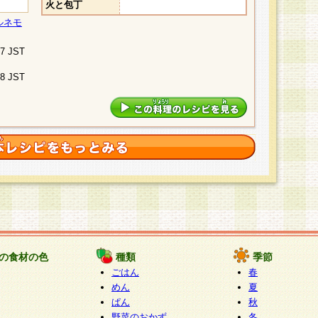
火と包丁
ルネモ
07 JST
48 JST
の食材の色
種類
季節
ごはん
春
めん
夏
ぱん
秋
野菜のおかず
冬