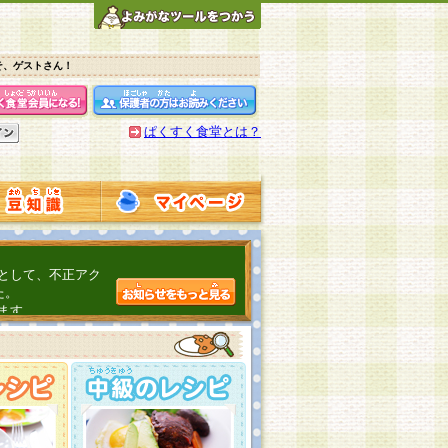
そ、ゲストさん！
ぱくすく食堂とは？
として、不正アク
た。
ます。
介するよ！
こちら
日頃の感謝をこめ
んの投稿、ありが