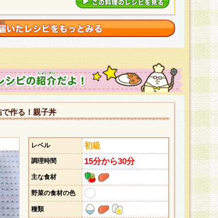
詰で作る！親子丼
初級
レベル
15分から30分
調理時間
主な食材
野菜の食材の色
種類