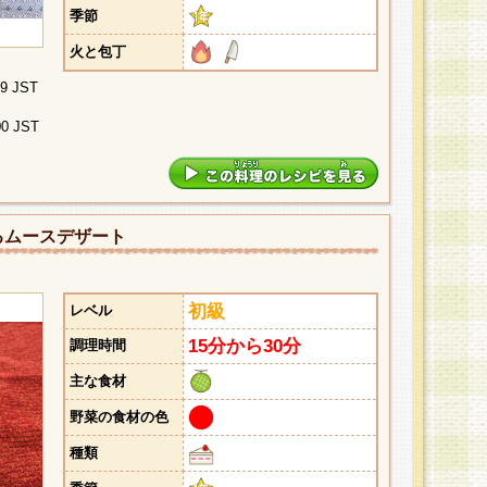
季節
火と包丁
29 JST
00 JST
るムースデザート
初級
レベル
15分から30分
調理時間
主な食材
野菜の食材の色
種類