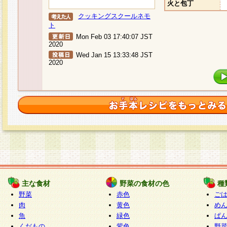
火と包丁
クッキングスクールネモ
ト
Mon Feb 03 17:40:07 JST
2020
Wed Jan 15 13:33:48 JST
2020
主な食材
野菜の食材の色
種
野菜
赤色
ご
肉
黄色
め
魚
緑色
ぱ
くだもの
紫色
野