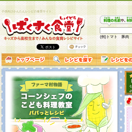
子供向けかんたんレシピの食育サイト
(例)トマト 豚肉