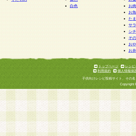
白色
お
お
た
サ
シ
そ
お
お
トップページ
レシピ
利用規約
個人情報保
子供向けレシピ投稿サイト、その名
Copyright 