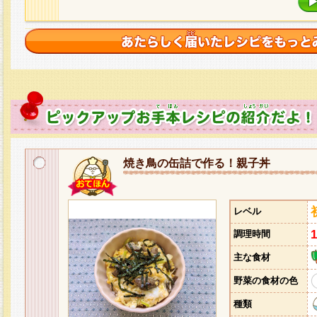
焼き鳥の缶詰で作る！親子丼
レベル
調理時間
主な食材
野菜の食材の色
種類