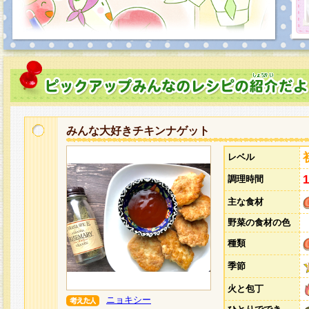
みんな大好きチキンナゲット
レベル
調理時間
主な食材
野菜の食材の色
種類
季節
火と包丁
ニョキシー