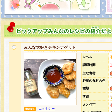
みんな大好きチキンナゲット
レベル
調理時間
主な食材
野菜の食材の色
種類
季節
火と包丁
ニョキシー