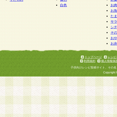
白色
お
お
た
サ
シ
そ
お
お
トップページ
レシピ
利用規約
個人情報保
子供向けレシピ投稿サイト、その名
Copyright 