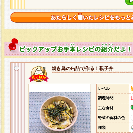
焼き鳥の缶詰で作る！親子丼
レベル
調理時間
主な食材
野菜の食材の色
種類