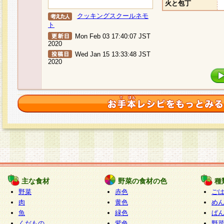
火と包丁
クッキングスクールネモ
ト
Mon Feb 03 17:40:07 JST
2020
Wed Jan 15 13:33:48 JST
2020
主な食材
野菜の食材の色
種
野菜
赤色
ご
肉
黄色
め
魚
緑色
ぱ
くだもの
紫色
野