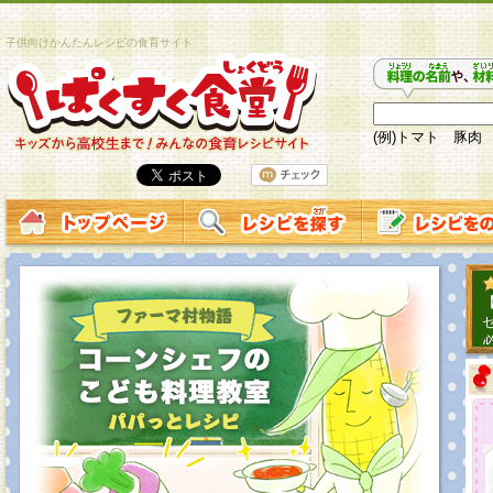
子供向けかんたんレシピの食育サイト
(例)トマト 豚肉