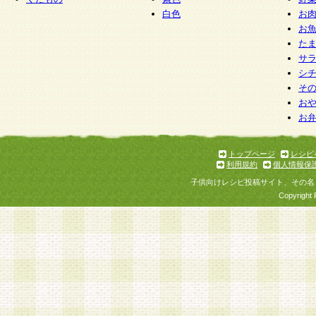
白色
お
お
た
サ
シ
そ
お
お
トップページ
レシピ
利用規約
個人情報保
子供向けレシピ投稿サイト、その名
Copyright 