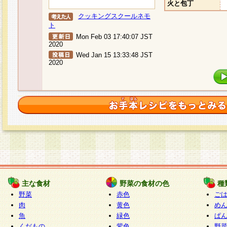
火と包丁
クッキングスクールネモ
ト
Mon Feb 03 17:40:07 JST
2020
Wed Jan 15 13:33:48 JST
2020
主な食材
野菜の食材の色
種
野菜
赤色
ご
肉
黄色
め
魚
緑色
ぱ
くだもの
紫色
野