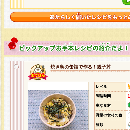
焼き鳥の缶詰で作る！親子丼
レベル
調理時間
主な食材
野菜の食材の色
種類