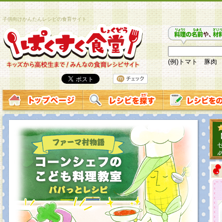
子供向けかんたんレシピの食育サイト
(例)トマト 豚肉