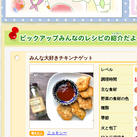
みんな大好きチキンナゲット
レベル
調理時間
主な食材
野菜の食材の色
種類
季節
火と包丁
ニョキシー