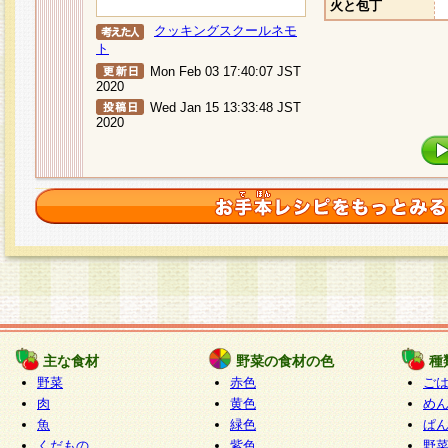
火と包丁
クッキングスクールネモ
ト
Mon Feb 03 17:40:07 JST
2020
Wed Jan 15 13:33:48 JST
2020
主な食材
野菜の食材の色
種
野菜
赤色
ご
肉
黄色
め
魚
緑色
ぱ
くだもの
紫色
野