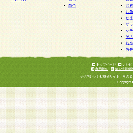
白色
お
お
た
サ
シ
そ
お
お
トップページ
レシピ
利用規約
個人情報保
子供向けレシピ投稿サイト、その名
Copyright 