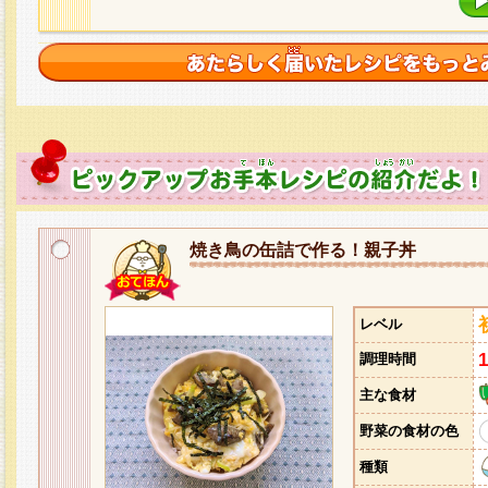
焼き鳥の缶詰で作る！親子丼
レベル
調理時間
主な食材
野菜の食材の色
種類