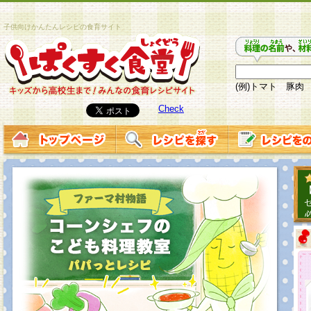
子供向けかんたんレシピの食育サイト
(例)トマト 豚肉
Check