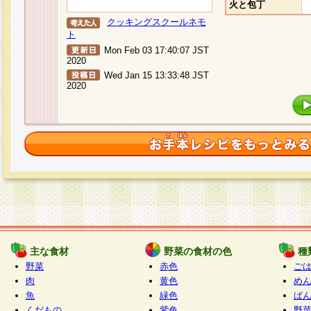
火と包丁
クッキングスクールネモ
ト
Mon Feb 03 17:40:07 JST
2020
Wed Jan 15 13:33:48 JST
2020
主な食材
野菜の食材の色
種
野菜
赤色
ご
肉
黄色
め
魚
緑色
ぱ
くだもの
紫色
野