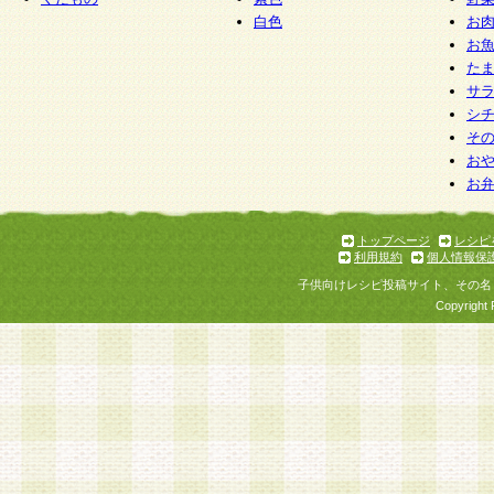
白色
お
お
た
サ
シ
そ
お
お
トップページ
レシピ
利用規約
個人情報保
子供向けレシピ投稿サイト、その名
Copyright 