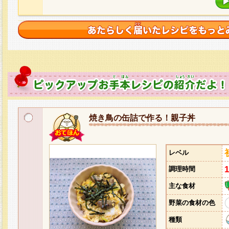
焼き鳥の缶詰で作る！親子丼
レベル
調理時間
主な食材
野菜の食材の色
種類