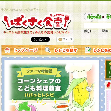
子供向けかんたんレシピの食育サイト
(例)トマト 豚肉