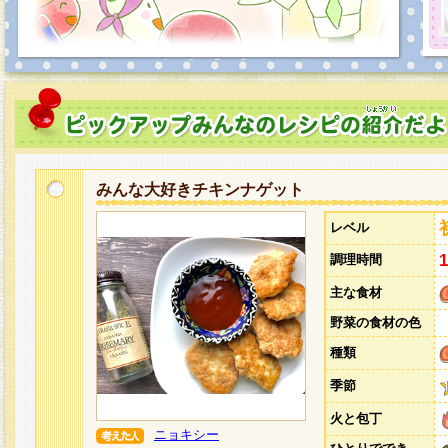
みんな大好きチキンナゲット
レベル
調理時間
主な食材
野菜の食材の色
種類
季節
火と包丁
ニョキシー