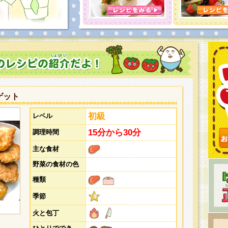
とうございました。次回企画もお楽しみに！
ゲット
初級
レベル
15分から30分
調理時間
主な食材
野菜の食材の色
種類
季節
火と包丁