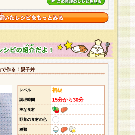
詰で作る！親子丼
初級
レベル
15分から30分
調理時間
主な食材
野菜の食材の色
種類