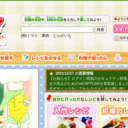
ようこ
(例)トマト 豚肉 じゃがいも
2021/12/27 の更新情報
【お知らせ】ログイン画面のセキュリティ対策
セス防止のためのreCAPTCHAを実装致しまし
必ずチェックをしてからログインをお願い致し
2019/06/04 の更新情報
ファーマ村からコーンシェフが簡単レシピを紹
2018/07/01 の更新情報
チャレンジ企画第三弾！お母さん、お父さんへ
てごはんを作ろう！は終了致しました。たくさ