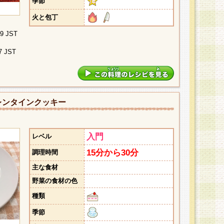
季節
火と包丁
09 JST
7 JST
レンタインクッキー
入門
レベル
15分から30分
調理時間
主な食材
野菜の食材の色
種類
季節