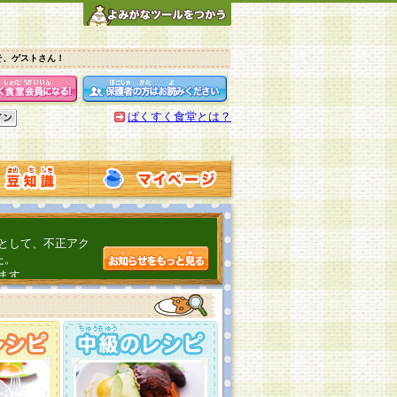
そ、ゲストさん！
ぱくすく食堂とは？
として、不正アク
た。
ます。
介するよ！
こちら
日頃の感謝をこめ
んの投稿、ありが