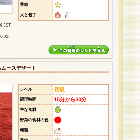
季節
火と包丁
29 JST
00 JST
るムースデザート
初級
レベル
15分から30分
調理時間
主な食材
野菜の食材の色
種類