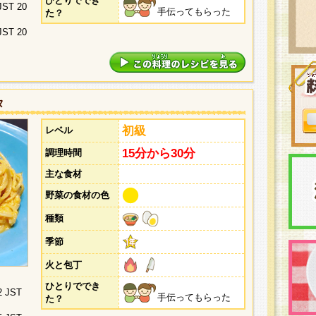
ひとりででき
 JST 20
手伝ってもらった
た？
 JST 20
タ
初級
レベル
15分から30分
調理時間
主な食材
野菜の食材の色
種類
季節
火と包丁
ひとりででき
2 JST
手伝ってもらった
た？