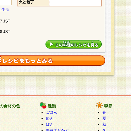
火と包丁
ルネモ
07 JST
48 JST
の食材の色
種類
季節
ごはん
春
めん
夏
ぱん
秋
野菜のおかず
冬