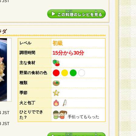
5 JST
ラダ
初級
レベル
15分から30分
調理時間
主な食材
野菜の食材の色
種類
季節
火と包丁
ひとりででき
4 JST
手伝ってもらった
た？
3 JST