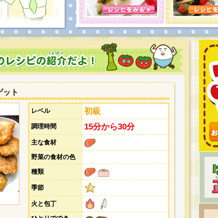
とうございました。次回企画もお楽しみに！
ゲット
初級
レベル
15分から30分
調理時間
主な食材
野菜の食材の色
種類
季節
火と包丁