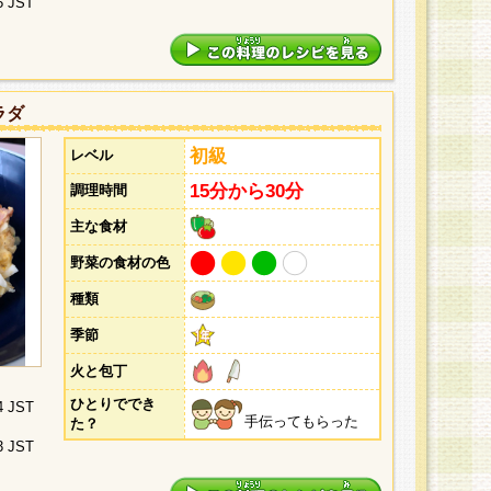
5 JST
ラダ
初級
レベル
15分から30分
調理時間
主な食材
野菜の食材の色
種類
季節
火と包丁
ひとりででき
4 JST
手伝ってもらった
た？
3 JST