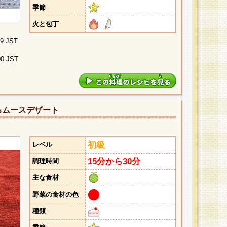
季節
火と包丁
29 JST
00 JST
るムースデザート
初級
レベル
15分から30分
調理時間
主な食材
野菜の食材の色
種類