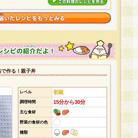
詰で作る！親子丼
初級
レベル
15分から30分
調理時間
主な食材
野菜の食材の色
種類