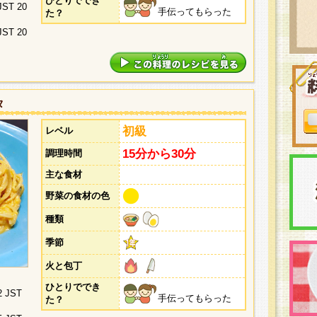
ひとりででき
 JST 20
手伝ってもらった
た？
 JST 20
タ
初級
レベル
15分から30分
調理時間
主な食材
野菜の食材の色
種類
季節
火と包丁
ひとりででき
2 JST
手伝ってもらった
た？