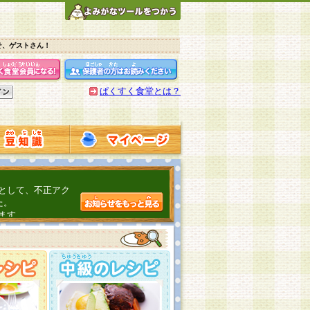
そ、ゲストさん！
ぱくすく食堂とは？
として、不正アク
た。
ます。
介するよ！
こちら
日頃の感謝をこめ
んの投稿、ありが