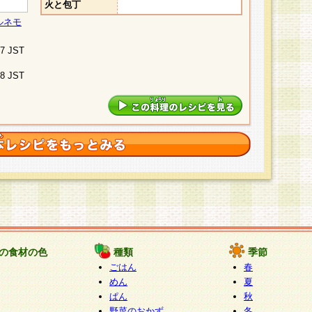
火と包丁
ルネモ
07 JST
48 JST
の食材の色
種類
季節
ごはん
春
めん
夏
ぱん
秋
野菜のおかず
冬