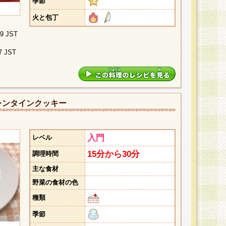
季節
火と包丁
09 JST
7 JST
レンタインクッキー
入門
レベル
15分から30分
調理時間
主な食材
野菜の食材の色
種類
季節