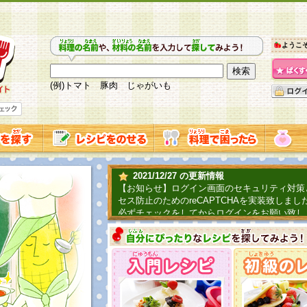
ようこ
(例)トマト 豚肉 じゃがいも
2021/12/27 の更新情報
【お知らせ】ログイン画面のセキュリティ対策
セス防止のためのreCAPTCHAを実装致しまし
必ずチェックをしてからログインをお願い致し
2019/06/04 の更新情報
ファーマ村からコーンシェフが簡単レシピを紹
2018/07/01 の更新情報
チャレンジ企画第三弾！お母さん、お父さんへ
てごはんを作ろう！は終了致しました。たくさ