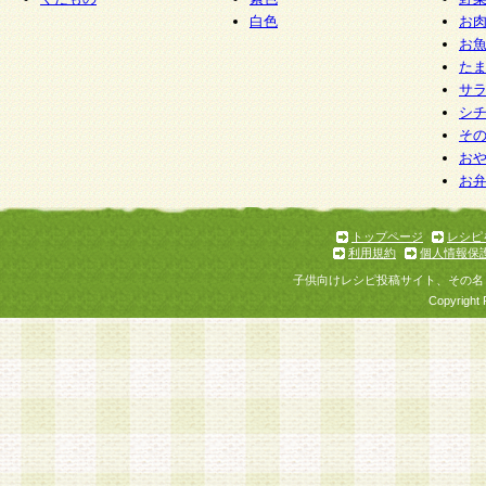
白色
お
お
た
サ
シ
そ
お
お
トップページ
レシピ
利用規約
個人情報保
子供向けレシピ投稿サイト、その名
Copyright 