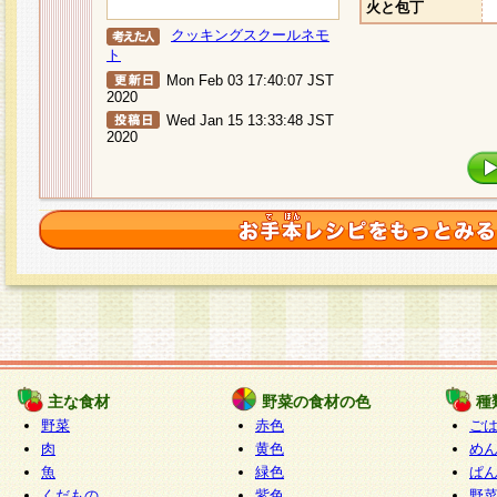
火と包丁
クッキングスクールネモ
ト
Mon Feb 03 17:40:07 JST
2020
Wed Jan 15 13:33:48 JST
2020
主な食材
野菜の食材の色
種
野菜
赤色
ご
肉
黄色
め
魚
緑色
ぱ
くだもの
紫色
野