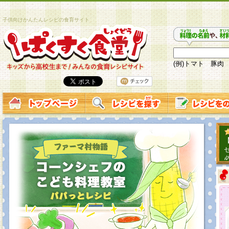
子供向けかんたんレシピの食育サイト
(例)トマト 豚肉