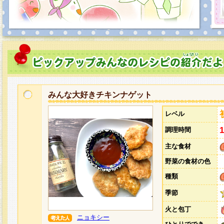
みんな大好きチキンナゲット
レベル
調理時間
主な食材
野菜の食材の色
種類
季節
火と包丁
ニョキシー