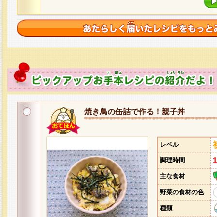
焼き鳥の缶詰で作る！親子丼
レベル
調理時間
主な食材
野菜の食材の色
種類