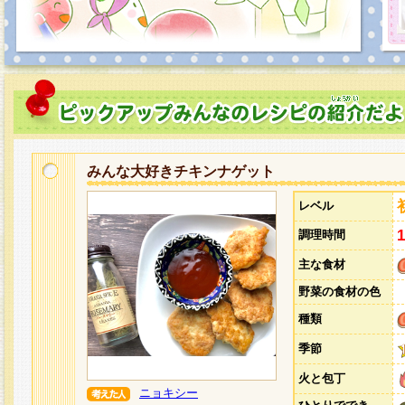
みんな大好きチキンナゲット
レベル
調理時間
主な食材
野菜の食材の色
種類
季節
火と包丁
ニョキシー