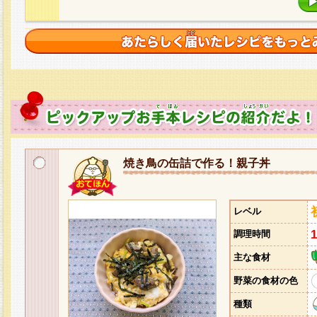
焼き鳥の缶詰で作る！親子丼
レベル
調理時間
主な食材
野菜の食材の色
種類