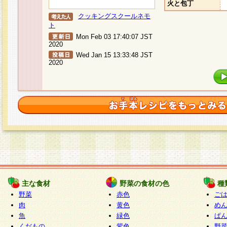
火と包丁
クッキングスクールネモ
ト
Mon Feb 03 17:40:07 JST
2020
Wed Jan 15 13:33:48 JST
2020
主な食材
野菜の食材の色
種
野菜
赤色
ご
肉
黄色
め
魚
緑色
ぱ
くだもの
紫色
野