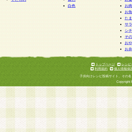
白色
お
お
た
サ
シ
そ
お
お
トップページ
レシピ
利用規約
個人情報保
子供向けレシピ投稿サイト、その名
Copyright 