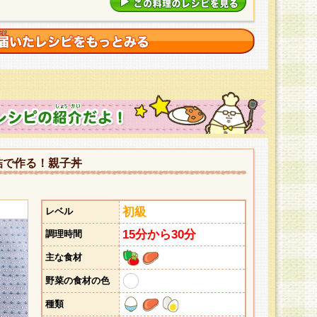
詰で作る！親子丼
初級
レベル
15分から30分
調理時間
主な食材
野菜の食材の色
種類