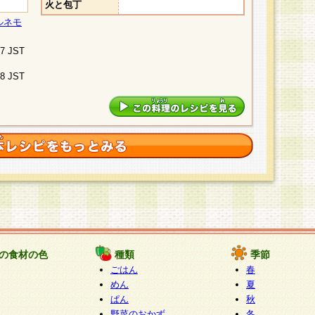
火と包丁
ルネモ
07 JST
48 JST
の食材の色
種類
季節
ごはん
春
めん
夏
ぱん
秋
野菜のおかず
冬