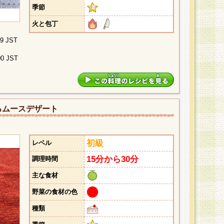
季節
火と包丁
29 JST
00 JST
るムースデザート
初級
レベル
15分から30分
調理時間
主な食材
野菜の食材の色
種類