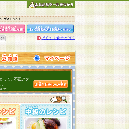
そ、ゲストさん！
ぱくすく食堂とは？
として、不正アク
た。
ます。
介するよ！
こちら
日頃の感謝をこめ
んの投稿、ありが