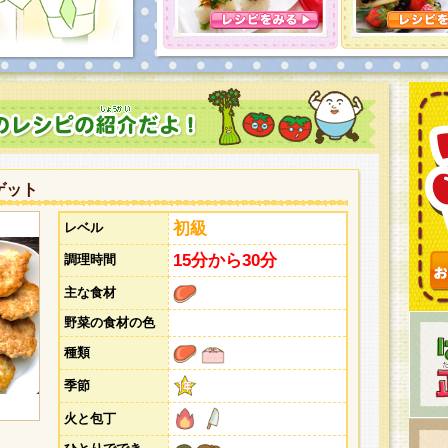
とうございました。次回企画もお楽しみに！
ゲット
初級
レベル
15分から30分
調理時間
主な食材
野菜の食材の色
種類
季節
火と包丁