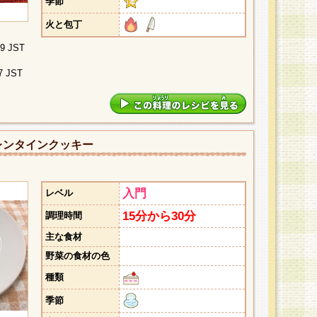
季節
火と包丁
09 JST
7 JST
レンタインクッキー
入門
レベル
15分から30分
調理時間
主な食材
野菜の食材の色
種類
季節