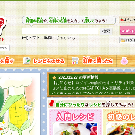
ようこ
(例)トマト 豚肉 じゃがいも
2021/12/27 の更新情報
【お知らせ】ログイン画面のセキュリティ対策
セス防止のためのreCAPTCHAを実装致しまし
必ずチェックをしてからログインをお願い致し
2019/06/04 の更新情報
ファーマ村からコーンシェフが簡単レシピを紹
2018/07/01 の更新情報
チャレンジ企画第三弾！お母さん、お父さんへ
てごはんを作ろう！は終了致しました。たくさ