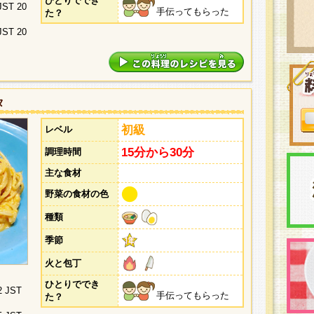
ひとりででき
 JST 20
手伝ってもらった
た？
 JST 20
タ
初級
レベル
15分から30分
調理時間
主な食材
野菜の食材の色
種類
季節
火と包丁
ひとりででき
2 JST
手伝ってもらった
た？