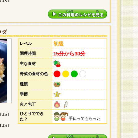
5 JST
ラダ
初級
レベル
15分から30分
調理時間
主な食材
野菜の食材の色
種類
季節
火と包丁
ひとりででき
4 JST
手伝ってもらった
た？
3 JST