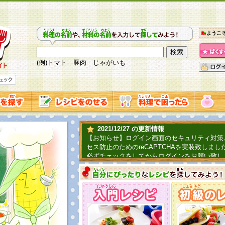
ようこ
(例)トマト 豚肉 じゃがいも
2021/12/27 の更新情報
【お知らせ】ログイン画面のセキュリティ対策
セス防止のためのreCAPTCHAを実装致しまし
必ずチェックをしてからログインをお願い致し
2019/06/04 の更新情報
ファーマ村からコーンシェフが簡単レシピを紹
2018/07/01 の更新情報
チャレンジ企画第三弾！お母さん、お父さんへ
てごはんを作ろう！は終了致しました。たくさ