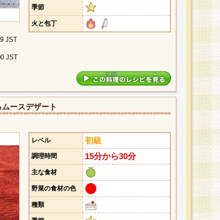
季節
火と包丁
29 JST
00 JST
るムースデザート
初級
レベル
15分から30分
調理時間
主な食材
野菜の食材の色
種類