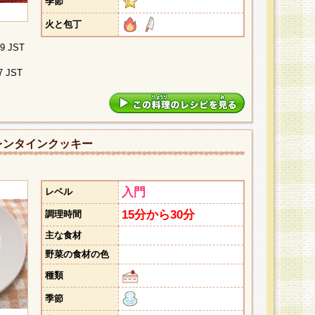
季節
火と包丁
09 JST
7 JST
レンタインクッキー
入門
レベル
15分から30分
調理時間
主な食材
野菜の食材の色
種類
季節