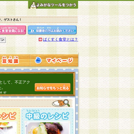
そ、ゲストさん！
ぱくすく食堂とは？
として、不正アク
た。
ます。
介するよ！
こちら
日頃の感謝をこめ
んの投稿、ありが