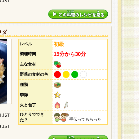
5 JST
ラダ
初級
レベル
15分から30分
調理時間
主な食材
野菜の食材の色
種類
季節
火と包丁
ひとりででき
4 JST
手伝ってもらった
た？
3 JST