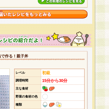
詰で作る！親子丼
初級
レベル
15分から30分
調理時間
主な食材
野菜の食材の色
種類