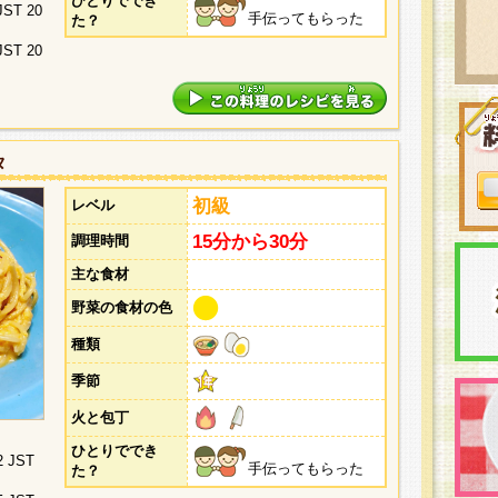
ひとりででき
 JST 20
手伝ってもらった
た？
 JST 20
タ
初級
レベル
15分から30分
調理時間
主な食材
野菜の食材の色
種類
季節
火と包丁
ひとりででき
2 JST
手伝ってもらった
た？