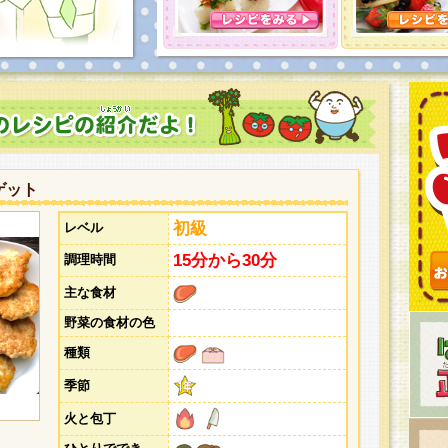
とうございました。次回企画もお楽しみに！
ゲット
初級
レベル
15分から30分
調理時間
主な食材
野菜の食材の色
種類
季節
火と包丁