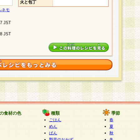
火と包丁
ルネモ
07 JST
48 JST
の食材の色
種類
季節
ごはん
春
めん
夏
ぱん
秋
野菜のおかず
冬