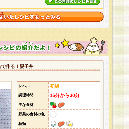
詰で作る！親子丼
初級
レベル
15分から30分
調理時間
主な食材
野菜の食材の色
種類