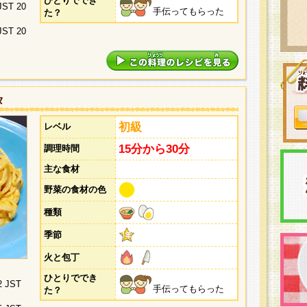
ひとりででき
 JST 20
手伝ってもらった
た？
 JST 20
タ
初級
レベル
15分から30分
調理時間
主な食材
野菜の食材の色
種類
季節
火と包丁
ひとりででき
2 JST
手伝ってもらった
た？