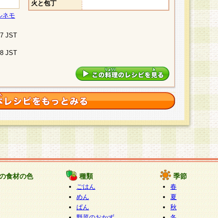
火と包丁
ルネモ
07 JST
48 JST
の食材の色
種類
季節
ごはん
春
めん
夏
ぱん
秋
野菜のおかず
冬