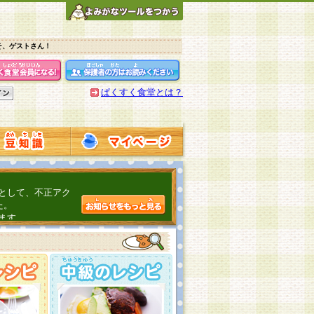
そ、ゲストさん！
ぱくすく食堂とは？
として、不正アク
た。
ます。
介するよ！
こちら
日頃の感謝をこめ
んの投稿、ありが