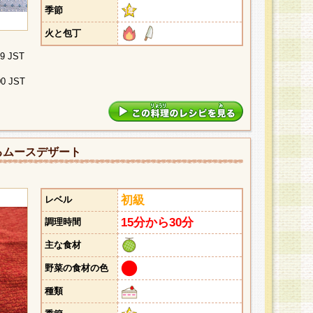
季節
火と包丁
29 JST
00 JST
るムースデザート
初級
レベル
15分から30分
調理時間
主な食材
野菜の食材の色
種類