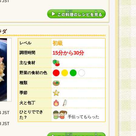
5 JST
ラダ
初級
レベル
15分から30分
調理時間
主な食材
野菜の食材の色
種類
季節
火と包丁
ひとりででき
4 JST
手伝ってもらった
た？
3 JST