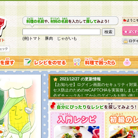
ようこ
(例)トマト 豚肉 じゃがいも
2021/12/27 の更新情報
【お知らせ】ログイン画面のセキュリティ対策
セス防止のためのreCAPTCHAを実装致しまし
必ずチェックをしてからログインをお願い致し
2019/06/04 の更新情報
ファーマ村からコーンシェフが簡単レシピを紹
2018/07/01 の更新情報
チャレンジ企画第三弾！お母さん、お父さんへ
てごはんを作ろう！は終了致しました。たくさ