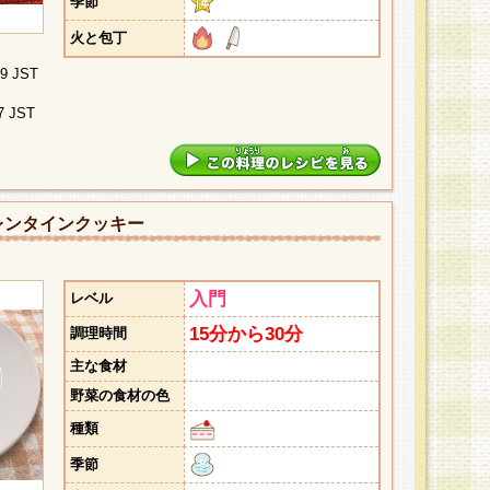
季節
火と包丁
09 JST
7 JST
レンタインクッキー
入門
レベル
15分から30分
調理時間
主な食材
野菜の食材の色
種類
季節