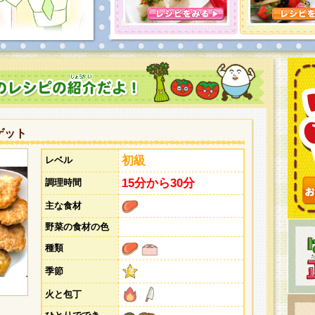
とうございました。次回企画もお楽しみに！
ゲット
初級
レベル
15分から30分
調理時間
主な食材
野菜の食材の色
種類
季節
火と包丁