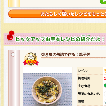
焼き鳥の缶詰で作る！親子丼
レベル
調理時間
主な食材
野菜の食材の色
種類