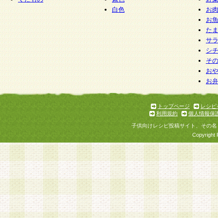
白色
お
お
た
サ
シ
そ
お
お
トップページ
レシピ
利用規約
個人情報保
子供向けレシピ投稿サイト、その名
Copyright 