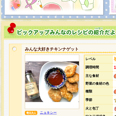
みんな大好きチキンナゲット
レベル
調理時間
主な食材
野菜の食材の色
種類
季節
火と包丁
ニョキシー