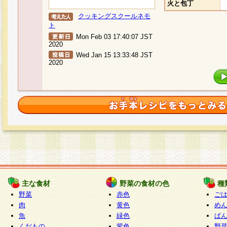
火と包丁
クッキングスクールネモ
ト
Mon Feb 03 17:40:07 JST
2020
Wed Jan 15 13:33:48 JST
2020
主な食材
野菜の食材の色
種
野菜
赤色
ご
肉
黄色
め
魚
緑色
ぱ
くだもの
紫色
野