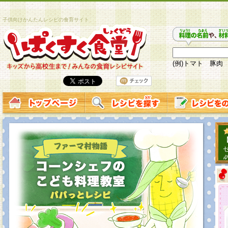
子供向けかんたんレシピの食育サイト
(例)トマト 豚肉