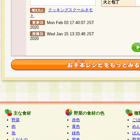
火と包丁
クッキングスクールネモ
ト
Mon Feb 03 17:40:07 JST
2020
Wed Jan 15 13:33:48 JST
2020
主な食材
野菜の食材の色
種
野菜
赤色
ご
肉
黄色
め
魚
緑色
ぱ
くだもの
紫色
野