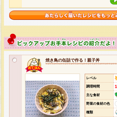
焼き鳥の缶詰で作る！親子丼
レベル
調理時間
主な食材
野菜の食材の色
種類