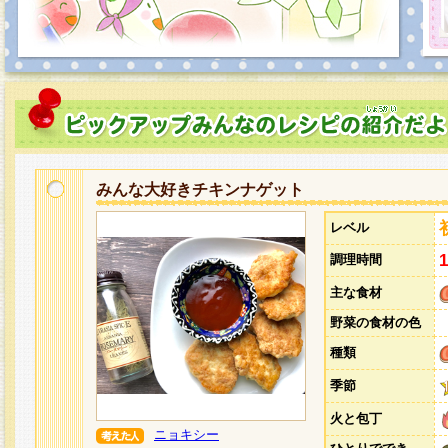
みんな大好きチキンナゲット
レベル
調理時間
主な食材
野菜の食材の色
種類
季節
火と包丁
ニョキシー