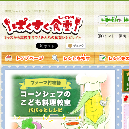
子供向けかんたんレシピの食育サイト
(例)トマト 豚肉