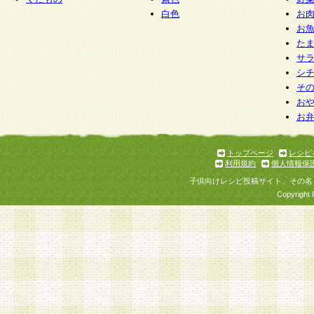
白色
お
お
た
サ
シ
そ
お
お
トップページ
レシピ
利用規約
個人情報保
子供向けレシピ投稿サイト、その名
Copyright 