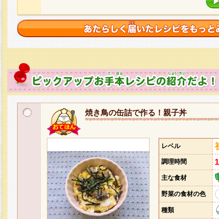
焼き鳥の缶詰で作る！親子丼
レベル
調理時間
主な食材
野菜の食材の色
種類