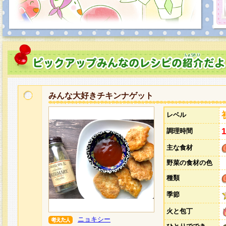
みんな大好きチキンナゲット
レベル
調理時間
主な食材
野菜の食材の色
種類
季節
火と包丁
ニョキシー