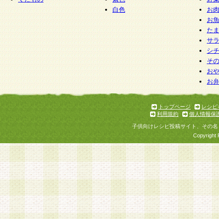
白色
お
お
た
サ
シ
そ
お
お
トップページ
レシピ
利用規約
個人情報保
子供向けレシピ投稿サイト、その名
Copyright 