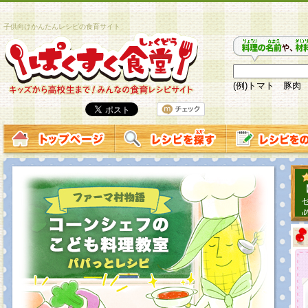
子供向けかんたんレシピの食育サイト
(例)トマト 豚肉