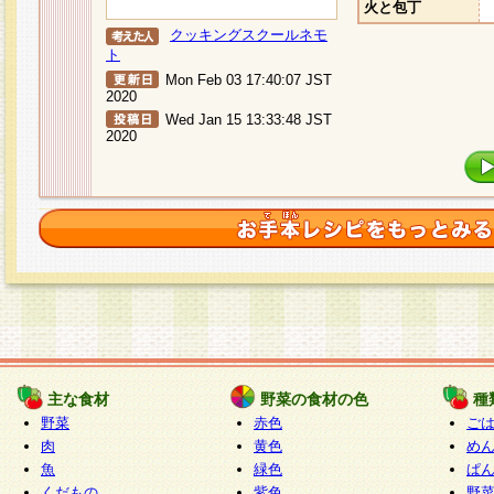
火と包丁
クッキングスクールネモ
ト
Mon Feb 03 17:40:07 JST
2020
Wed Jan 15 13:33:48 JST
2020
主な食材
野菜の食材の色
種
野菜
赤色
ご
肉
黄色
め
魚
緑色
ぱ
くだもの
紫色
野