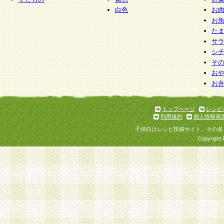
白色
お
お
た
サ
シ
そ
お
お
トップページ
レシピ
利用規約
個人情報保
子供向けレシピ投稿サイト、その名
Copyright 