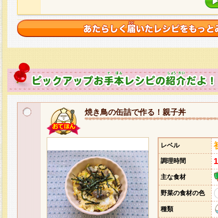
焼き鳥の缶詰で作る！親子丼
レベル
調理時間
主な食材
野菜の食材の色
種類