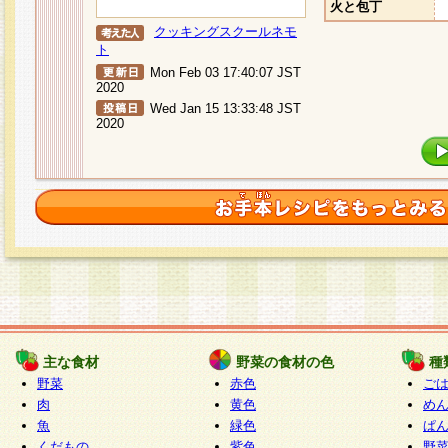
火と包丁
クッキングスクールネモ
ト
Mon Feb 03 17:40:07 JST
2020
Wed Jan 15 13:33:48 JST
2020
主な食材
野菜の食材の色
種
野菜
赤色
ご
肉
黄色
め
魚
緑色
ぱ
くだもの
紫色
野