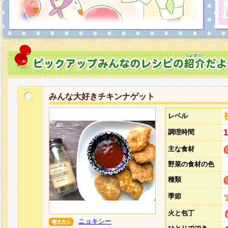
みんな大好きチキンナゲット
レベル
調理時間
主な食材
野菜の食材の色
種類
季節
火と包丁
ニョキシー