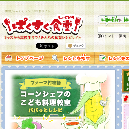
子供向けかんたんレシピの食育サイト
(例)トマト 豚肉