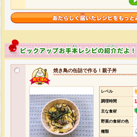
焼き鳥の缶詰で作る！親子丼
レベル
調理時間
主な食材
野菜の食材の色
種類