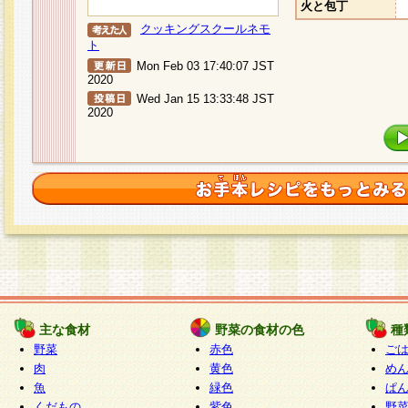
火と包丁
クッキングスクールネモ
ト
Mon Feb 03 17:40:07 JST
2020
Wed Jan 15 13:33:48 JST
2020
主な食材
野菜の食材の色
種
野菜
赤色
ご
肉
黄色
め
魚
緑色
ぱ
くだもの
紫色
野