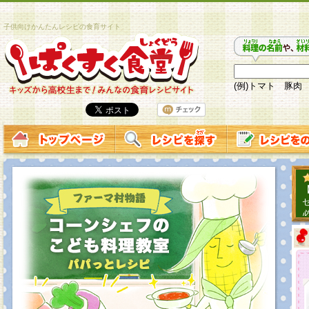
子供向けかんたんレシピの食育サイト
(例)トマト 豚肉