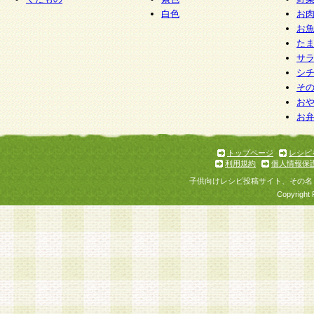
白色
お
お
た
サ
シ
そ
お
お
トップページ
レシピ
利用規約
個人情報保
子供向けレシピ投稿サイト、その名
Copyright 