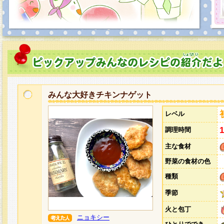
みんな大好きチキンナゲット
レベル
調理時間
主な食材
野菜の食材の色
種類
季節
火と包丁
ニョキシー