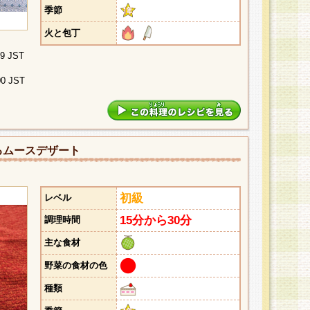
季節
火と包丁
29 JST
00 JST
るムースデザート
初級
レベル
15分から30分
調理時間
主な食材
野菜の食材の色
種類