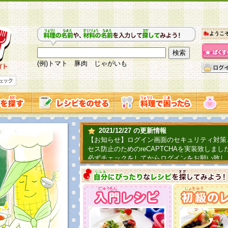
ようこ
(例)トマト 豚肉 じゃがいも
2021/12/27 の更新情報
【お知らせ】ログイン画面のセキュリティ対策
セス防止のためのreCAPTCHAを実装致しまし
必ずチェックをしてからログインをお願い致し
2019/06/04 の更新情報
ファーマ村からコーンシェフが簡単レシピを紹
2018/07/01 の更新情報
チャレンジ企画第三弾！お母さん、お父さんへ
てごはんを作ろう！は終了致しました。たくさ