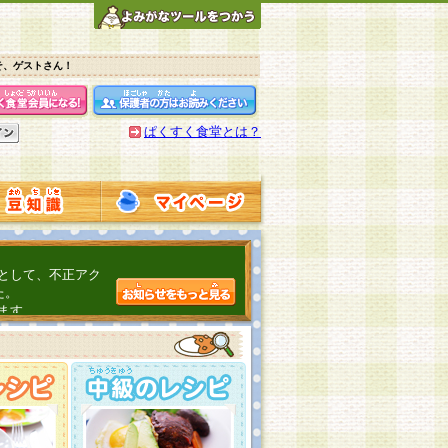
そ、ゲストさん！
ぱくすく食堂とは？
として、不正アク
た。
ます。
介するよ！
こちら
日頃の感謝をこめ
んの投稿、ありが