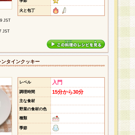
季節
火と包丁
09 JST
7 JST
レンタインクッキー
入門
レベル
15分から30分
調理時間
主な食材
野菜の食材の色
種類
季節