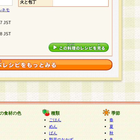
火と包丁
ルネモ
07 JST
48 JST
の食材の色
種類
季節
ごはん
春
めん
夏
ぱん
秋
野菜のおかず
冬