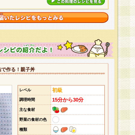
詰で作る！親子丼
初級
レベル
15分から30分
調理時間
主な食材
野菜の食材の色
種類