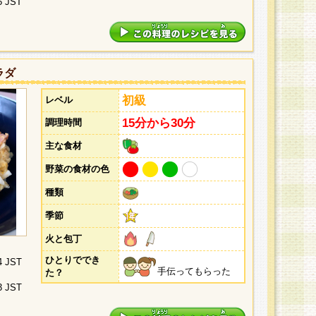
5 JST
ラダ
初級
レベル
15分から30分
調理時間
主な食材
野菜の食材の色
種類
季節
火と包丁
ひとりででき
4 JST
手伝ってもらった
た？
3 JST