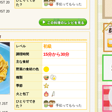
ひとりででき
 JST 20
手伝ってもらった
た？
 JST 20
タ
初級
レベル
15分から30分
調理時間
主な食材
野菜の食材の色
種類
季節
火と包丁
ひとりででき
2 JST
手伝ってもらった
た？