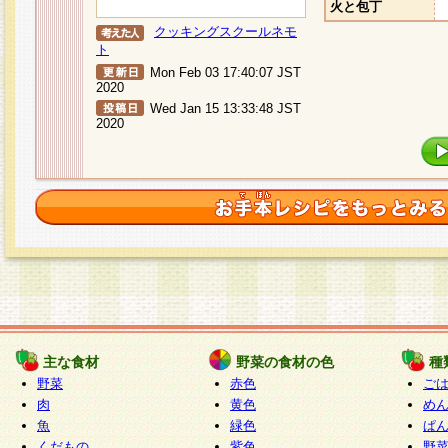
火と包丁
クッキングスクールネモ
ト
Mon Feb 03 17:40:07 JST
2020
Wed Jan 15 13:33:48 JST
2020
主な食材
野菜の食材の色
種
野菜
赤色
ご
肉
黄色
め
魚
緑色
ぱ
くだもの
紫色
野