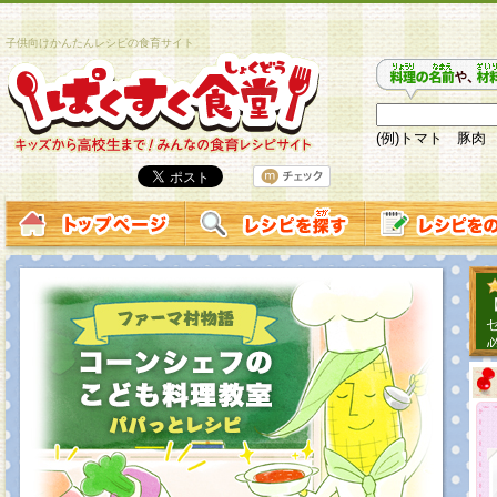
子供向けかんたんレシピの食育サイト
(例)トマト 豚肉