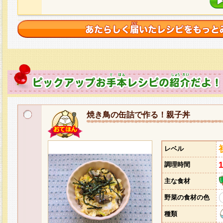
焼き鳥の缶詰で作る！親子丼
レベル
調理時間
主な食材
野菜の食材の色
種類