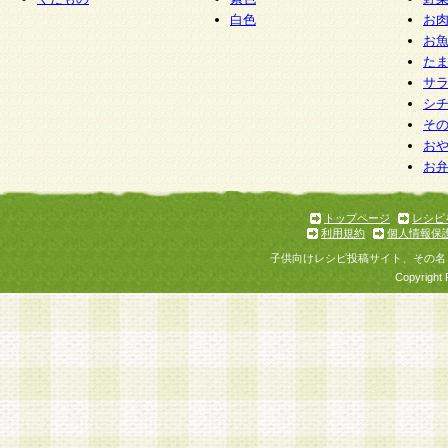
白色
お
お
た
サ
シ
そ
お
お
トップページ
レシピ
利用規約
個人情報保
子供向けレシピ投稿サイト、その名
Copyright 