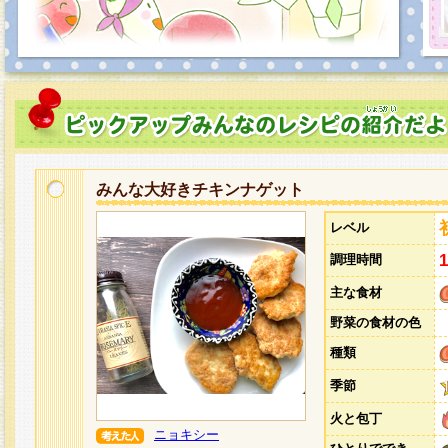
みんな大好きチキンナゲット
レベル
調理時間
主な食材
野菜の食材の色
種類
季節
火と包丁
ニョキシー