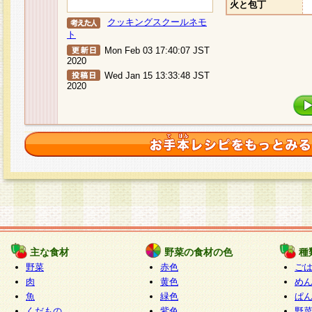
火と包丁
クッキングスクールネモ
ト
Mon Feb 03 17:40:07 JST
2020
Wed Jan 15 13:33:48 JST
2020
主な食材
野菜の食材の色
種
野菜
赤色
ご
肉
黄色
め
魚
緑色
ぱ
くだもの
紫色
野