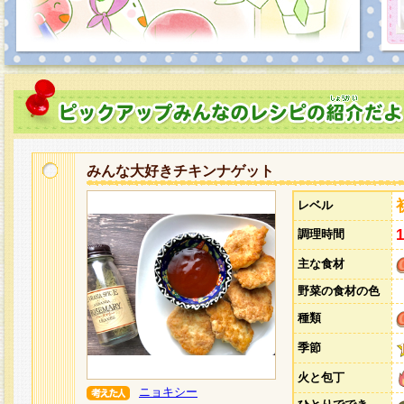
みんな大好きチキンナゲット
レベル
調理時間
主な食材
野菜の食材の色
種類
季節
火と包丁
ニョキシー