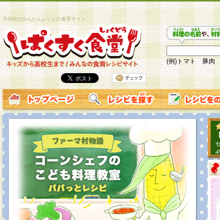
子供向けかんたんレシピの食育サイト
(例)トマト 豚肉