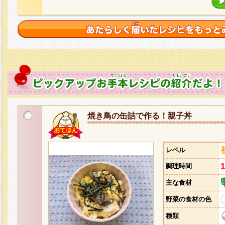
焼き鳥の缶詰で作る！親子丼
レベル
調理時間
主な食材
野菜の食材の色
種類