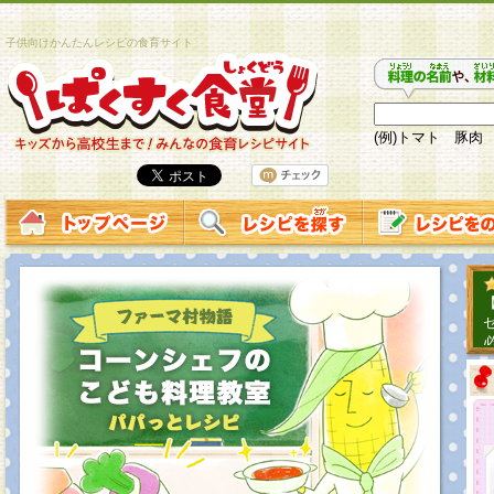
子供向けかんたんレシピの食育サイト
(例)トマト 豚肉