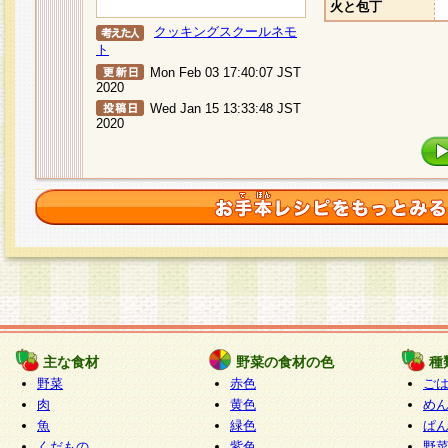
火と包丁
クッキングスクールネモ
ト
Mon Feb 03 17:40:07 JST
2020
Wed Jan 15 13:33:48 JST
2020
主な食材
野菜の食材の色
種
野菜
赤色
ご
肉
黄色
め
魚
緑色
ぱ
くだもの
紫色
野