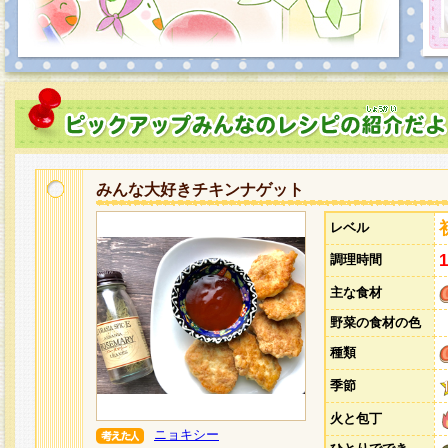
みんな大好きチキンナゲット
レベル
調理時間
主な食材
野菜の食材の色
種類
季節
火と包丁
ニョキシー