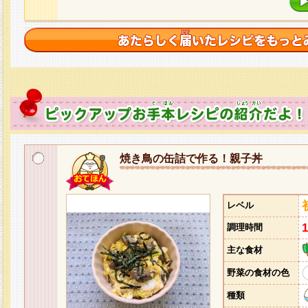
焼き鳥の缶詰で作る！親子丼
レベル
調理時間
主な食材
野菜の食材の色
種類