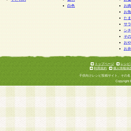
白色
お
お
た
サ
シ
そ
お
お
トップページ
レシピ
利用規約
個人情報保
子供向けレシピ投稿サイト、その名
Copyright 