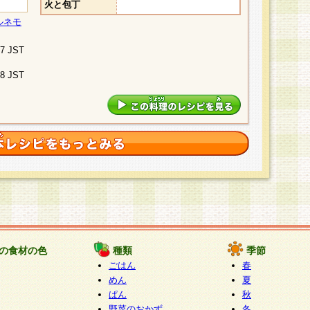
火と包丁
ルネモ
07 JST
48 JST
の食材の色
種類
季節
ごはん
春
めん
夏
ぱん
秋
野菜のおかず
冬