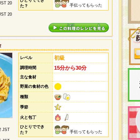
ひとりででき
 JST 20
手伝ってもらった
た？
 JST 20
タ
初級
レベル
15分から30分
調理時間
主な食材
野菜の食材の色
種類
季節
火と包丁
ひとりででき
2 JST
手伝ってもらった
た？