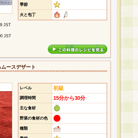
季節
火と包丁
29 JST
00 JST
るムースデザート
初級
レベル
15分から30分
調理時間
主な食材
野菜の食材の色
種類