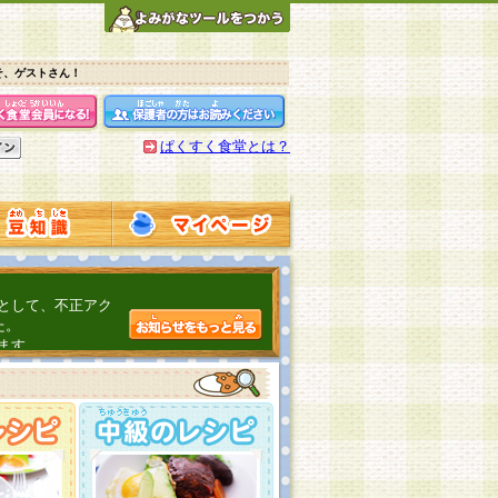
そ、ゲストさん！
ぱくすく食堂とは？
として、不正アク
た。
ます。
介するよ！
こちら
日頃の感謝をこめ
んの投稿、ありが