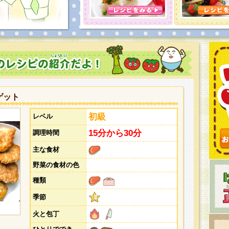
とうございました。次回企画もお楽しみに！
ゲット
初級
レベル
15分から30分
調理時間
主な食材
野菜の食材の色
種類
季節
火と包丁