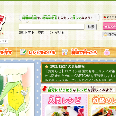
ようこ
(例)トマト 豚肉 じゃがいも
2021/12/27 の更新情報
【お知らせ】ログイン画面のセキュリティ対策
セス防止のためのreCAPTCHAを実装致しまし
必ずチェックをしてからログインをお願い致し
2019/06/04 の更新情報
ファーマ村からコーンシェフが簡単レシピを紹
2018/07/01 の更新情報
チャレンジ企画第三弾！お母さん、お父さんへ
てごはんを作ろう！は終了致しました。たくさ