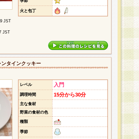
季節
火と包丁
09 JST
7 JST
レンタインクッキー
入門
レベル
15分から30分
調理時間
主な食材
野菜の食材の色
種類
季節