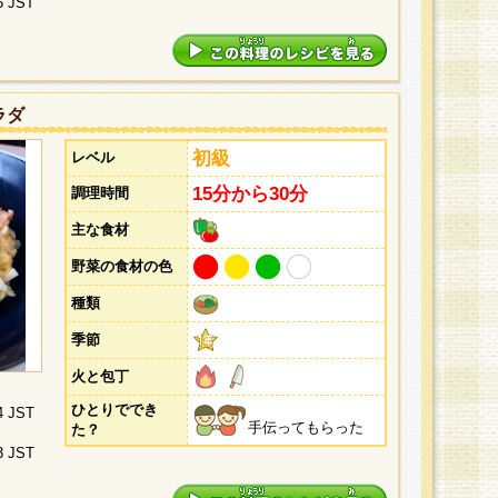
5 JST
ラダ
初級
レベル
15分から30分
調理時間
主な食材
野菜の食材の色
種類
季節
火と包丁
ひとりででき
4 JST
手伝ってもらった
た？
3 JST