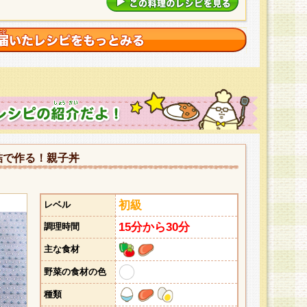
詰で作る！親子丼
初級
レベル
15分から30分
調理時間
主な食材
野菜の食材の色
種類