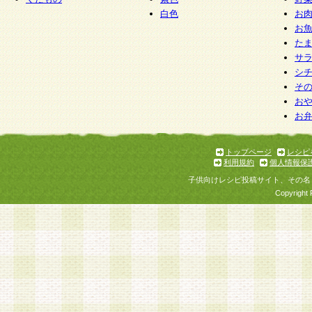
白色
お
お
た
サ
シ
そ
お
お
トップページ
レシピ
利用規約
個人情報保
子供向けレシピ投稿サイト、その名
Copyright 