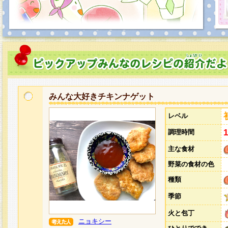
みんな大好きチキンナゲット
レベル
調理時間
主な食材
野菜の食材の色
種類
季節
火と包丁
ニョキシー