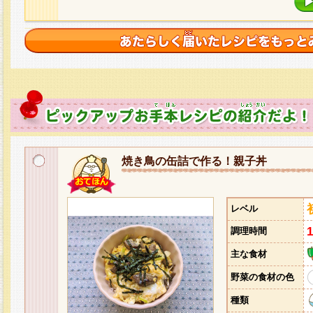
焼き鳥の缶詰で作る！親子丼
レベル
調理時間
主な食材
野菜の食材の色
種類