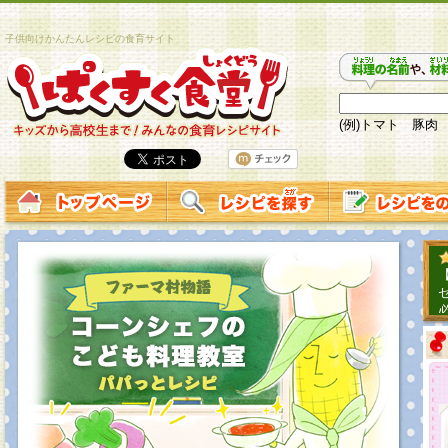
子供向けかんたんレシピの食育サイト
(例)トマト 豚肉