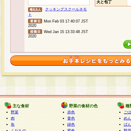
火と包丁
クッキングスクールネモ
ト
Mon Feb 03 17:40:07 JST
2020
Wed Jan 15 13:33:48 JST
2020
主な食材
野菜の食材の色
種
野菜
赤色
ご
肉
黄色
め
魚
緑色
ぱ
くだもの
紫色
野