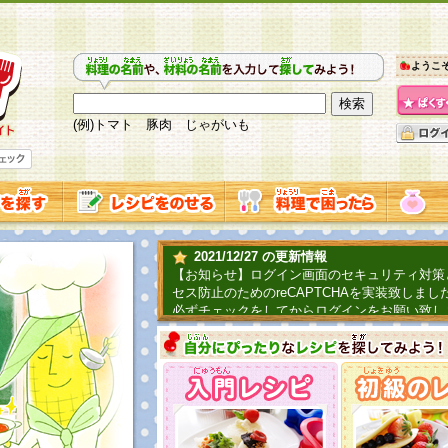
ようこ
(例)トマト 豚肉 じゃがいも
2021/12/27 の更新情報
【お知らせ】ログイン画面のセキュリティ対策
セス防止のためのreCAPTCHAを実装致しまし
必ずチェックをしてからログインをお願い致し
2019/06/04 の更新情報
ファーマ村からコーンシェフが簡単レシピを紹
2018/07/01 の更新情報
チャレンジ企画第三弾！お母さん、お父さんへ
てごはんを作ろう！は終了致しました。たくさ