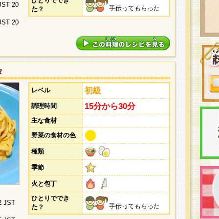
ひとりででき
 JST 20
手伝ってもらった
た？
 JST 20
タ
初級
レベル
15分から30分
調理時間
主な食材
野菜の食材の色
種類
季節
火と包丁
ひとりででき
2 JST
手伝ってもらった
た？