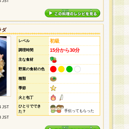
5 JST
ラダ
初級
レベル
15分から30分
調理時間
主な食材
野菜の食材の色
種類
季節
火と包丁
ひとりででき
4 JST
手伝ってもらった
た？
3 JST