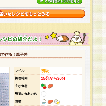
詰で作る！親子丼
初級
レベル
15分から30分
調理時間
主な食材
野菜の食材の色
種類