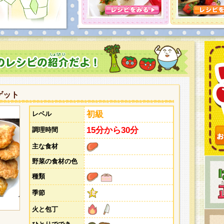
とうございました。次回企画もお楽しみに！
ゲット
初級
レベル
15分から30分
調理時間
主な食材
野菜の食材の色
種類
季節
火と包丁