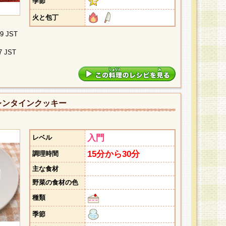
季節
火と包丁
09 JST
7 JST
レンタインクッキー
入門
レベル
15分から30分
調理時間
主な食材
野菜の食材の色
種類
季節