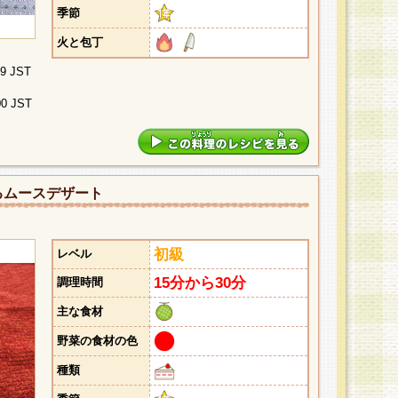
季節
火と包丁
29 JST
00 JST
るムースデザート
初級
レベル
15分から30分
調理時間
主な食材
野菜の食材の色
種類