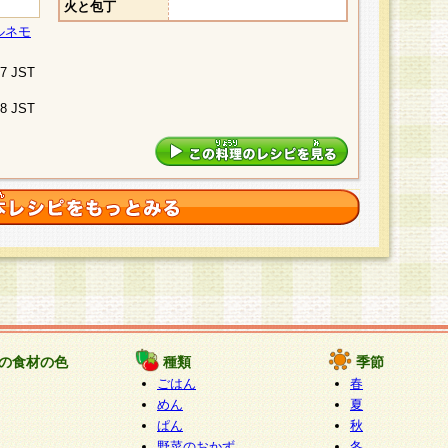
火と包丁
ルネモ
07 JST
48 JST
の食材の色
種類
季節
ごはん
春
めん
夏
ぱん
秋
野菜のおかず
冬