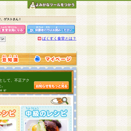
そ、ゲストさん！
ぱくすく食堂とは？
として、不正アク
た。
ます。
介するよ！
こちら
日頃の感謝をこめ
んの投稿、ありが