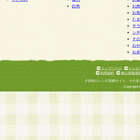
白色
お
お
た
サ
シ
そ
お
お
トップページ
レシピ
利用規約
個人情報保
子供向けレシピ投稿サイト、その名
Copyright 