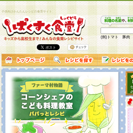
子供向けかんたんレシピの食育サイト
(例)トマト 豚肉