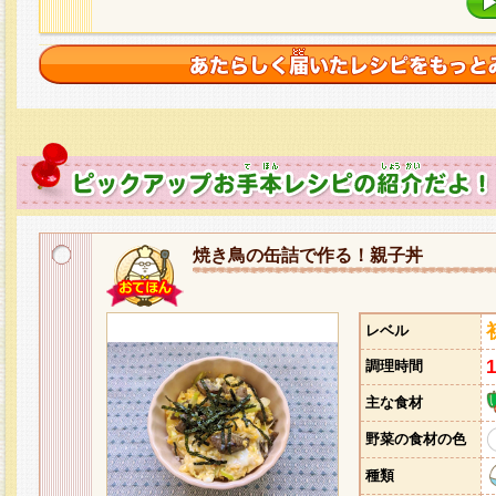
焼き鳥の缶詰で作る！親子丼
レベル
調理時間
主な食材
野菜の食材の色
種類