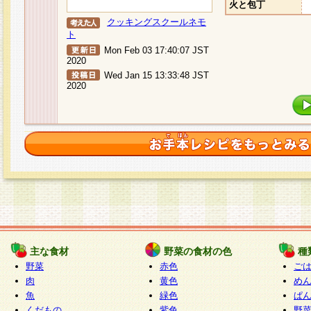
火と包丁
クッキングスクールネモ
ト
Mon Feb 03 17:40:07 JST
2020
Wed Jan 15 13:33:48 JST
2020
主な食材
野菜の食材の色
種
野菜
赤色
ご
肉
黄色
め
魚
緑色
ぱ
くだもの
紫色
野