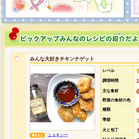
みんな大好きチキンナゲット
レベル
調理時間
主な食材
野菜の食材の色
種類
季節
火と包丁
ニョキシー