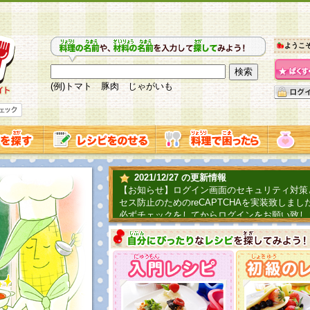
ようこ
(例)トマト 豚肉 じゃがいも
2021/12/27 の更新情報
【お知らせ】ログイン画面のセキュリティ対策
セス防止のためのreCAPTCHAを実装致しまし
必ずチェックをしてからログインをお願い致し
2019/06/04 の更新情報
ファーマ村からコーンシェフが簡単レシピを紹
2018/07/01 の更新情報
チャレンジ企画第三弾！お母さん、お父さんへ
てごはんを作ろう！は終了致しました。たくさ