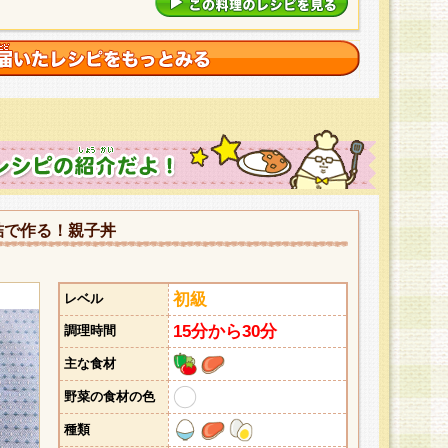
詰で作る！親子丼
初級
レベル
15分から30分
調理時間
主な食材
野菜の食材の色
種類