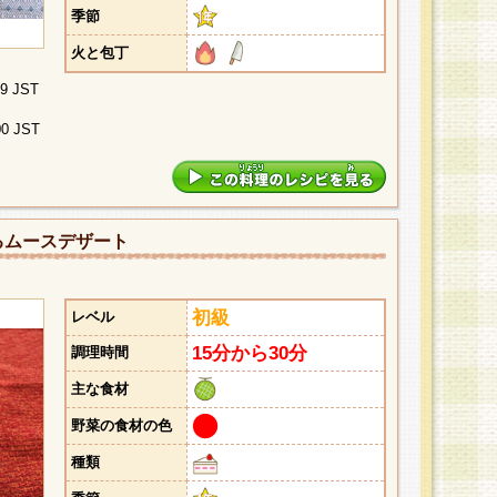
季節
火と包丁
29 JST
00 JST
るムースデザート
初級
レベル
15分から30分
調理時間
主な食材
野菜の食材の色
種類