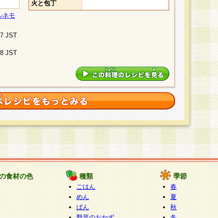
火と包丁
ルネモ
07 JST
48 JST
の食材の色
種類
季節
ごはん
春
めん
夏
ぱん
秋
野菜のおかず
冬