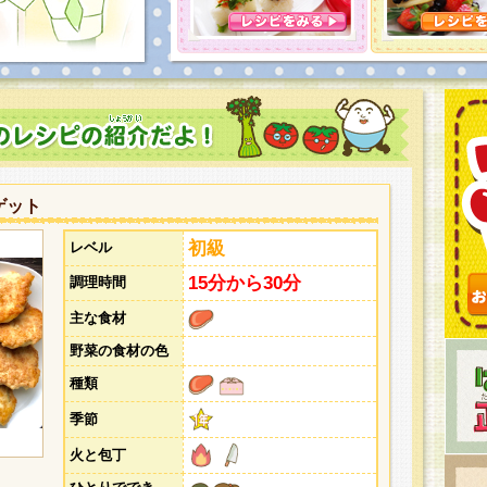
とうございました。次回企画もお楽しみに！
ゲット
初級
レベル
15分から30分
調理時間
主な食材
野菜の食材の色
種類
季節
火と包丁