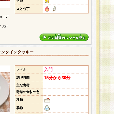
季節
火と包丁
09 JST
7 JST
レンタインクッキー
入門
レベル
15分から30分
調理時間
主な食材
野菜の食材の色
種類
季節