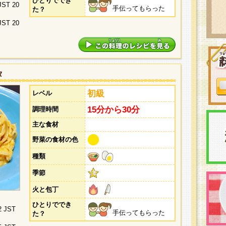
ひとりででき
 JST 20
手伝ってもらった
た？
 JST 20
タ
初級
レベル
15分から30分
調理時間
主な食材
野菜の食材の色
種類
季節
火と包丁
ひとりででき
2 JST
手伝ってもらった
た？