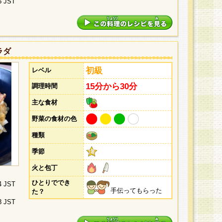
5 JST
ラダ
初級
レベル
15分から30分
調理時間
主な食材
野菜の食材の色
種類
季節
火と包丁
ひとりででき
4 JST
手伝ってもらった
た？
3 JST