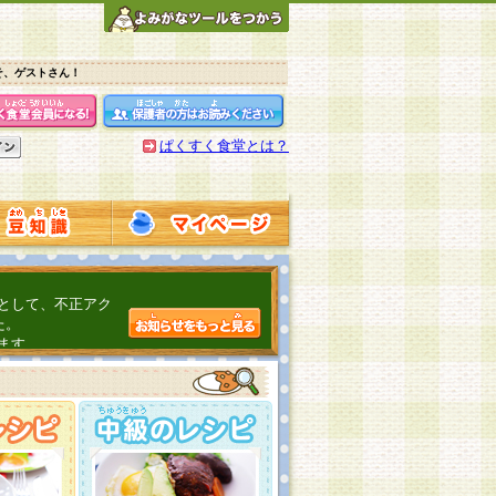
そ、ゲストさん！
ぱくすく食堂とは？
として、不正アク
た。
ます。
介するよ！
こちら
日頃の感謝をこめ
んの投稿、ありが