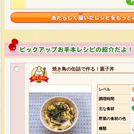
焼き鳥の缶詰で作る！親子丼
レベル
調理時間
主な食材
野菜の食材の色
種類