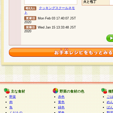
火と包丁
クッキングスクールネモ
ト
Mon Feb 03 17:40:07 JST
2020
Wed Jan 15 13:33:48 JST
2020
主な食材
野菜の食材の色
種
野菜
赤色
ご
肉
黄色
め
魚
緑色
ぱ
くだもの
紫色
野