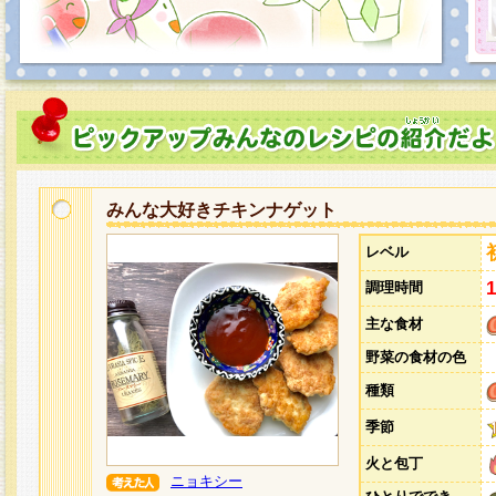
みんな大好きチキンナゲット
レベル
調理時間
主な食材
野菜の食材の色
種類
季節
火と包丁
ニョキシー