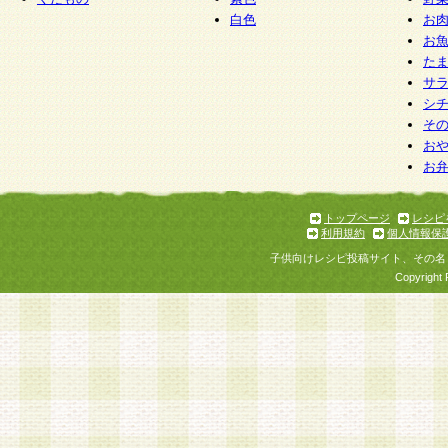
白色
お
お
た
サ
シ
そ
お
お
トップページ
レシピ
利用規約
個人情報保
子供向けレシピ投稿サイト、その名
Copyright 