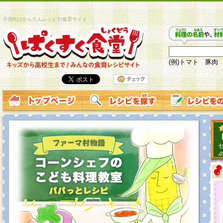
子供向けかんたんレシピの食育サイト
(例)トマト 豚肉