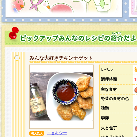
みんな大好きチキンナゲット
レベル
調理時間
主な食材
野菜の食材の色
種類
季節
火と包丁
ニョキシー