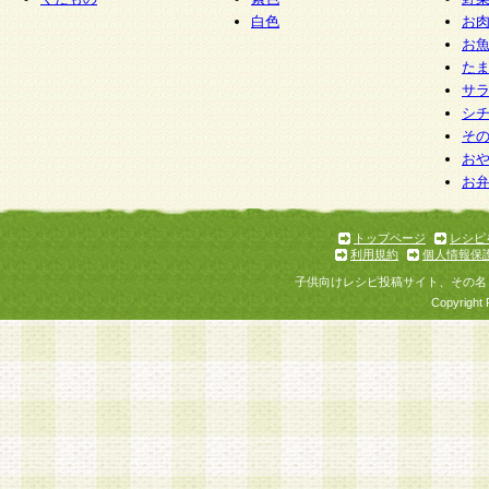
白色
お
お
た
サ
シ
そ
お
お
トップページ
レシピ
利用規約
個人情報保
子供向けレシピ投稿サイト、その名
Copyright 