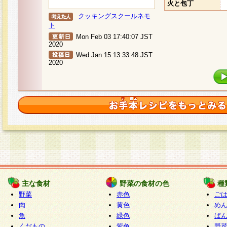
火と包丁
クッキングスクールネモ
ト
Mon Feb 03 17:40:07 JST
2020
Wed Jan 15 13:33:48 JST
2020
主な食材
野菜の食材の色
種
野菜
赤色
ご
肉
黄色
め
魚
緑色
ぱ
くだもの
紫色
野