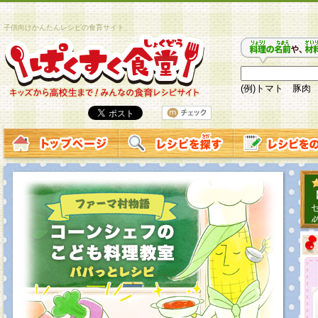
子供向けかんたんレシピの食育サイト
(例)トマト 豚肉