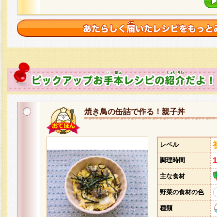
焼き鳥の缶詰で作る！親子丼
レベル
調理時間
主な食材
野菜の食材の色
種類