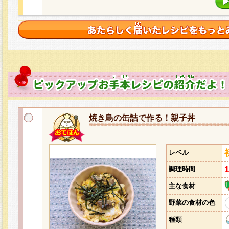
焼き鳥の缶詰で作る！親子丼
レベル
調理時間
主な食材
野菜の食材の色
種類