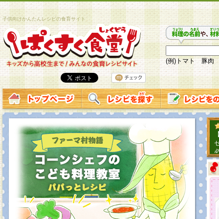
子供向けかんたんレシピの食育サイト
(例)トマト 豚肉