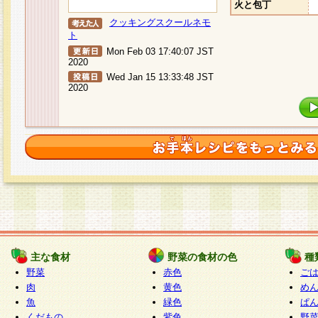
火と包丁
クッキングスクールネモ
ト
Mon Feb 03 17:40:07 JST
2020
Wed Jan 15 13:33:48 JST
2020
主な食材
野菜の食材の色
種
野菜
赤色
ご
肉
黄色
め
魚
緑色
ぱ
くだもの
紫色
野