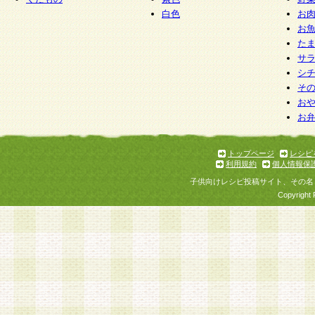
白色
お
お
た
サ
シ
そ
お
お
トップページ
レシピ
利用規約
個人情報保
子供向けレシピ投稿サイト、その名
Copyright 