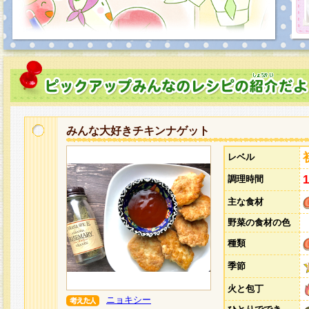
みんな大好きチキンナゲット
レベル
調理時間
主な食材
野菜の食材の色
種類
季節
火と包丁
ニョキシー