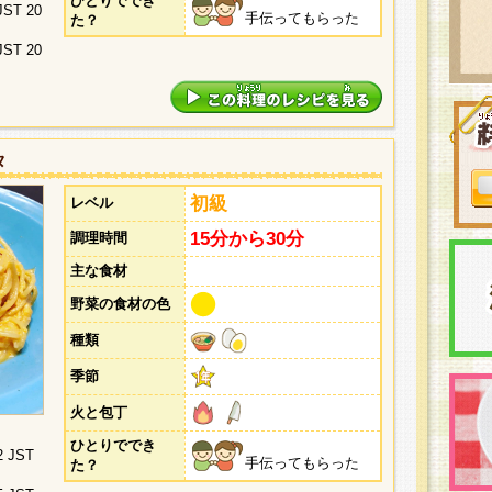
ひとりででき
 JST 20
手伝ってもらった
た？
 JST 20
タ
初級
レベル
15分から30分
調理時間
主な食材
野菜の食材の色
種類
季節
火と包丁
ひとりででき
2 JST
手伝ってもらった
た？