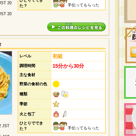
ひとりででき
 JST 20
手伝ってもらった
た？
 JST 20
タ
初級
レベル
15分から30分
調理時間
主な食材
野菜の食材の色
種類
季節
火と包丁
ひとりででき
2 JST
手伝ってもらった
た？