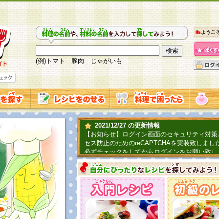
ようこ
(例)トマト 豚肉 じゃがいも
2021/12/27 の更新情報
【お知らせ】ログイン画面のセキュリティ対策
セス防止のためのreCAPTCHAを実装致しまし
必ずチェックをしてからログインをお願い致し
2019/06/04 の更新情報
ファーマ村からコーンシェフが簡単レシピを紹
2018/07/01 の更新情報
チャレンジ企画第三弾！お母さん、お父さんへ
てごはんを作ろう！は終了致しました。たくさ