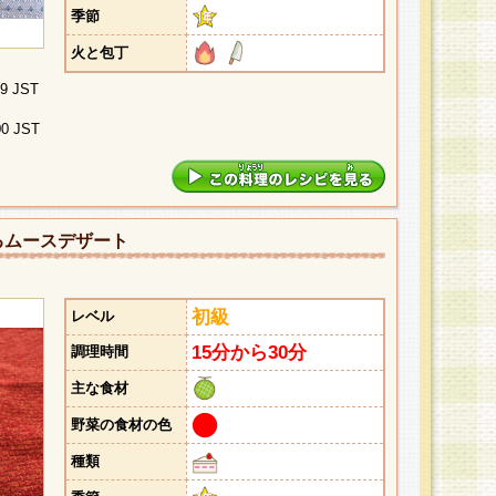
季節
火と包丁
29 JST
00 JST
るムースデザート
初級
レベル
15分から30分
調理時間
主な食材
野菜の食材の色
種類