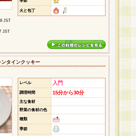
季節
火と包丁
09 JST
7 JST
レンタインクッキー
入門
レベル
15分から30分
調理時間
主な食材
野菜の食材の色
種類
季節