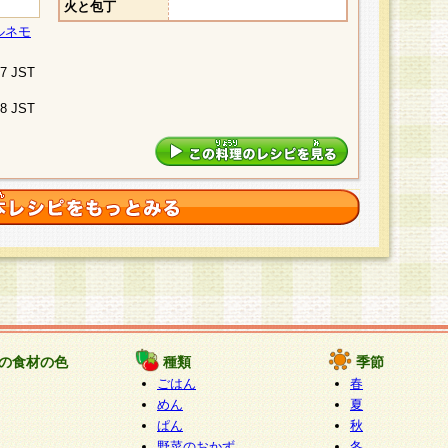
火と包丁
ルネモ
07 JST
48 JST
の食材の色
種類
季節
ごはん
春
めん
夏
ぱん
秋
野菜のおかず
冬