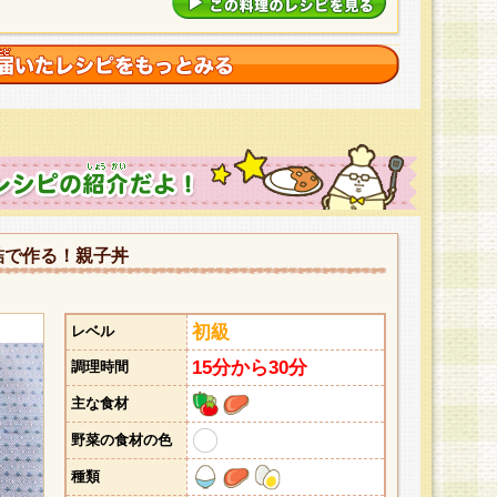
詰で作る！親子丼
初級
レベル
15分から30分
調理時間
主な食材
野菜の食材の色
種類