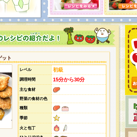
とうございました。次回企画もお楽しみに！
ゲット
初級
レベル
15分から30分
調理時間
主な食材
野菜の食材の色
種類
季節
火と包丁