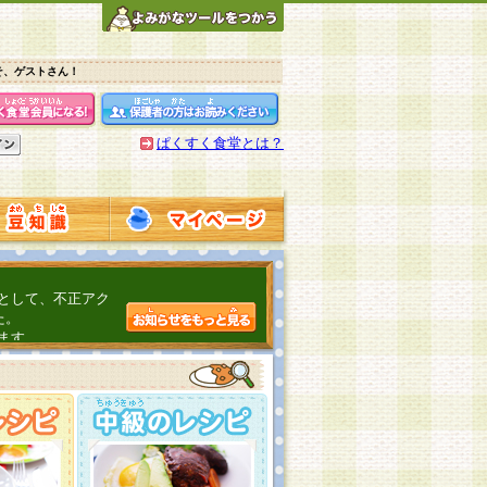
そ、ゲストさん！
ぱくすく食堂とは？
として、不正アク
た。
ます。
介するよ！
こちら
日頃の感謝をこめ
んの投稿、ありが