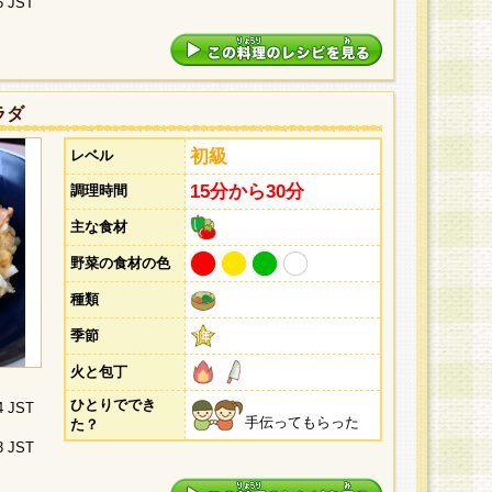
5 JST
ラダ
初級
レベル
15分から30分
調理時間
主な食材
野菜の食材の色
種類
季節
火と包丁
ひとりででき
4 JST
手伝ってもらった
た？
3 JST