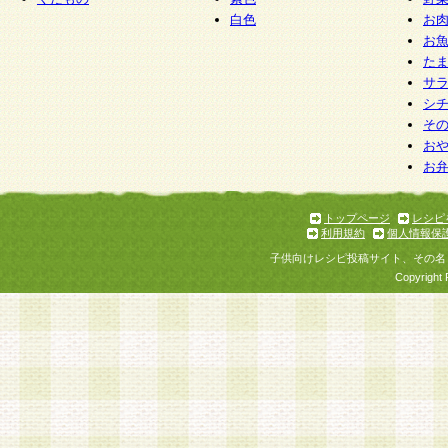
白色
お
お
た
サ
シ
そ
お
お
トップページ
レシピ
利用規約
個人情報保
子供向けレシピ投稿サイト、その名
Copyright 