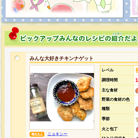
みんな大好きチキンナゲット
レベル
調理時間
主な食材
野菜の食材の色
種類
季節
火と包丁
ニョキシー