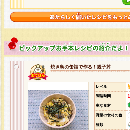
焼き鳥の缶詰で作る！親子丼
レベル
調理時間
主な食材
野菜の食材の色
種類