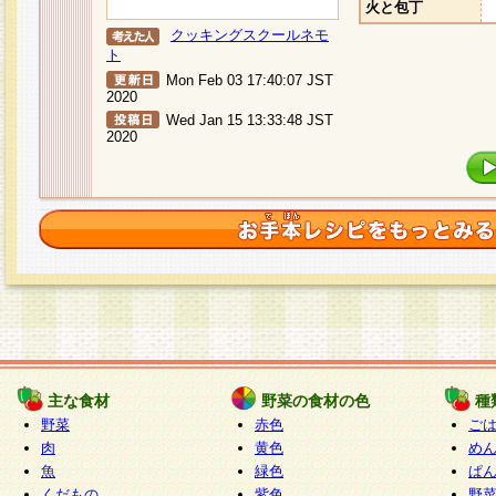
火と包丁
クッキングスクールネモ
ト
Mon Feb 03 17:40:07 JST
2020
Wed Jan 15 13:33:48 JST
2020
主な食材
野菜の食材の色
種
野菜
赤色
ご
肉
黄色
め
魚
緑色
ぱ
くだもの
紫色
野