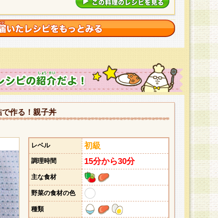
詰で作る！親子丼
初級
レベル
15分から30分
調理時間
主な食材
野菜の食材の色
種類