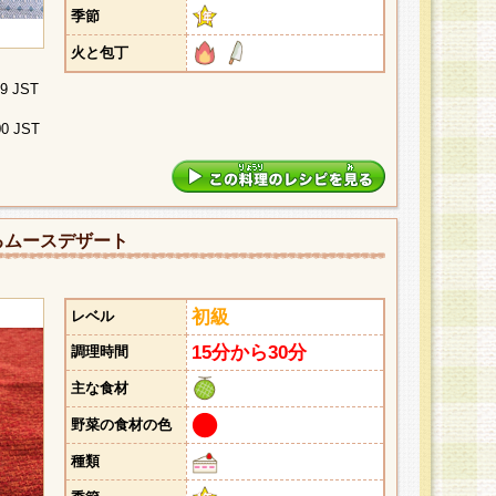
季節
火と包丁
29 JST
00 JST
るムースデザート
初級
レベル
15分から30分
調理時間
主な食材
野菜の食材の色
種類