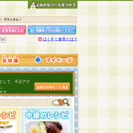
そ、ゲストさん！
ぱくすく食堂とは？
として、不正アク
た。
ます。
介するよ！
こちら
日頃の感謝をこめ
んの投稿、ありが