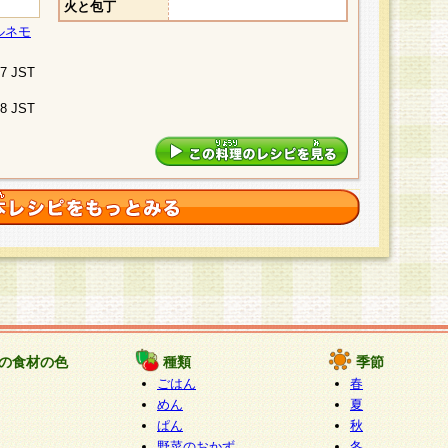
火と包丁
ルネモ
07 JST
48 JST
の食材の色
種類
季節
ごはん
春
めん
夏
ぱん
秋
野菜のおかず
冬