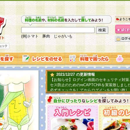
ようこ
(例)トマト 豚肉 じゃがいも
2021/12/27 の更新情報
【お知らせ】ログイン画面のセキュリティ対策
セス防止のためのreCAPTCHAを実装致しまし
必ずチェックをしてからログインをお願い致し
2019/06/04 の更新情報
ファーマ村からコーンシェフが簡単レシピを紹
2018/07/01 の更新情報
チャレンジ企画第三弾！お母さん、お父さんへ
てごはんを作ろう！は終了致しました。たくさ