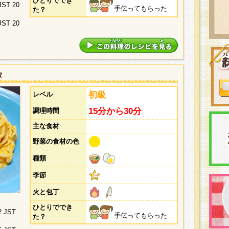
ひとりででき
 JST 20
手伝ってもらった
た？
 JST 20
タ
初級
レベル
15分から30分
調理時間
主な食材
野菜の食材の色
種類
季節
火と包丁
ひとりででき
2 JST
手伝ってもらった
た？