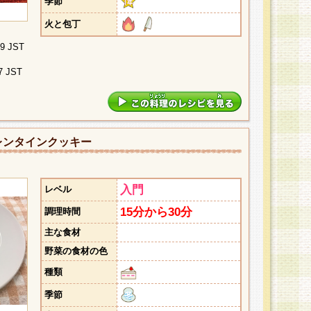
季節
火と包丁
09 JST
7 JST
レンタインクッキー
入門
レベル
15分から30分
調理時間
主な食材
野菜の食材の色
種類
季節