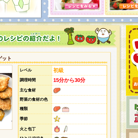
とうございました。次回企画もお楽しみに！
ゲット
初級
レベル
15分から30分
調理時間
主な食材
野菜の食材の色
種類
季節
火と包丁