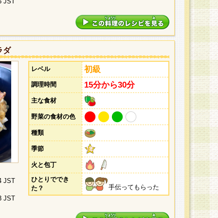
5 JST
ラダ
初級
レベル
15分から30分
調理時間
主な食材
野菜の食材の色
種類
季節
火と包丁
ひとりででき
4 JST
手伝ってもらった
た？
3 JST