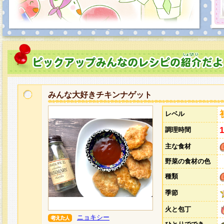
みんな大好きチキンナゲット
レベル
調理時間
主な食材
野菜の食材の色
種類
季節
火と包丁
ニョキシー