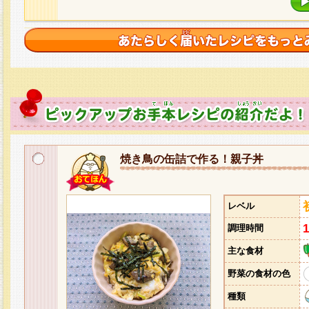
焼き鳥の缶詰で作る！親子丼
レベル
調理時間
主な食材
野菜の食材の色
種類