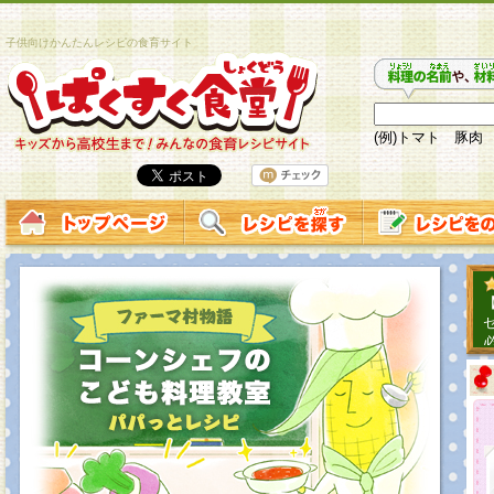
子供向けかんたんレシピの食育サイト
(例)トマト 豚肉