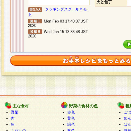
火と包丁
クッキングスクールネモ
ト
Mon Feb 03 17:40:07 JST
2020
Wed Jan 15 13:33:48 JST
2020
主な食材
野菜の食材の色
種
野菜
赤色
ご
肉
黄色
め
魚
緑色
ぱ
くだもの
紫色
野