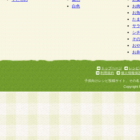
白色
お
お
た
サ
シ
そ
お
お
トップページ
レシピ
利用規約
個人情報保
子供向けレシピ投稿サイト、その名
Copyright 