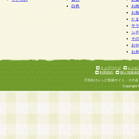
白色
お
お
た
サ
シ
そ
お
お
トップページ
レシピ
利用規約
個人情報保
子供向けレシピ投稿サイト、その名
Copyright 