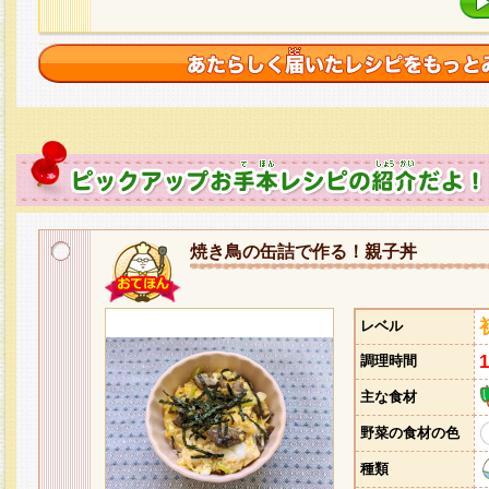
焼き鳥の缶詰で作る！親子丼
レベル
調理時間
主な食材
野菜の食材の色
種類