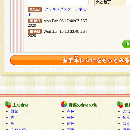
火と包丁
クッキングスクールネモ
ト
Mon Feb 03 17:40:07 JST
2020
Wed Jan 15 13:33:48 JST
2020
主な食材
野菜の食材の色
種
野菜
赤色
ご
肉
黄色
め
魚
緑色
ぱ
くだもの
紫色
野