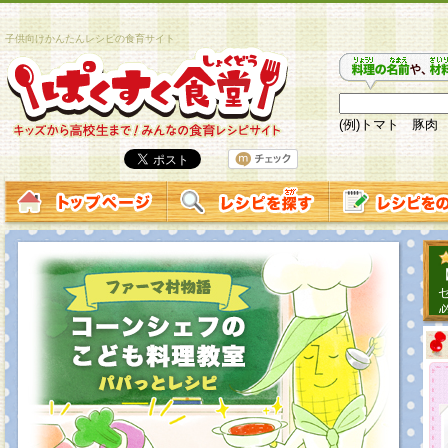
子供向けかんたんレシピの食育サイト
(例)トマト 豚肉