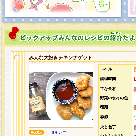
みんな大好きチキンナゲット
レベル
調理時間
主な食材
野菜の食材の色
種類
季節
火と包丁
ニョキシー