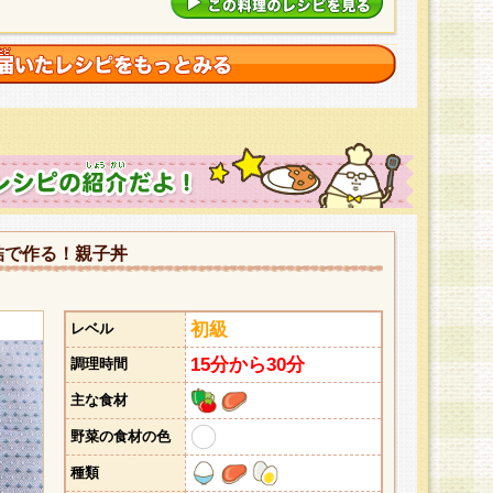
詰で作る！親子丼
初級
レベル
15分から30分
調理時間
主な食材
野菜の食材の色
種類