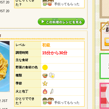
ひとりででき
 JST 20
手伝ってもらった
た？
 JST 20
タ
初級
レベル
15分から30分
調理時間
主な食材
野菜の食材の色
種類
季節
火と包丁
ひとりででき
2 JST
手伝ってもらった
た？