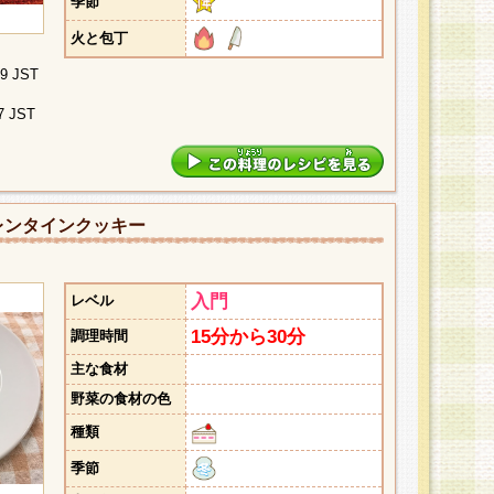
季節
火と包丁
09 JST
7 JST
レンタインクッキー
入門
レベル
15分から30分
調理時間
主な食材
野菜の食材の色
種類
季節