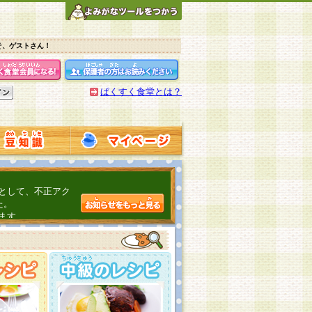
そ、ゲストさん！
ぱくすく食堂とは？
として、不正アク
た。
ます。
介するよ！
こちら
日頃の感謝をこめ
んの投稿、ありが