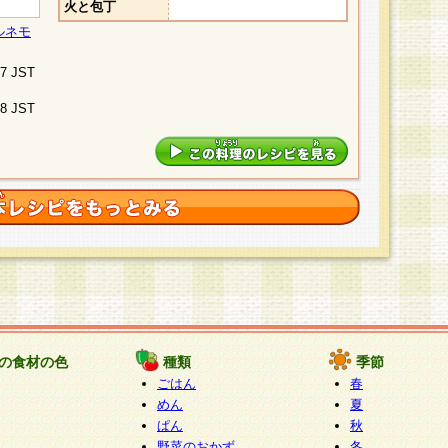
火と包丁
ルネモ
07 JST
48 JST
の食材の色
種類
季節
ごはん
春
めん
夏
ぱん
秋
野菜のおかず
冬