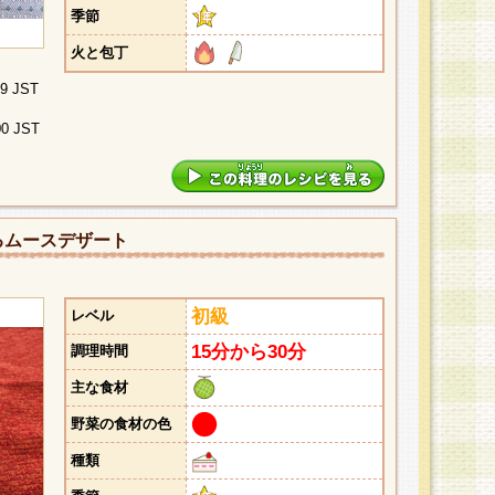
季節
火と包丁
29 JST
00 JST
るムースデザート
初級
レベル
15分から30分
調理時間
主な食材
野菜の食材の色
種類