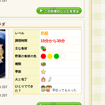
5 JST
ラダ
初級
レベル
15分から30分
調理時間
主な食材
野菜の食材の色
種類
季節
火と包丁
ひとりででき
4 JST
手伝ってもらった
た？
3 JST