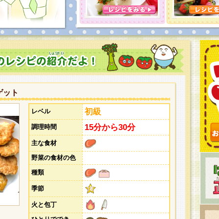
とうございました。次回企画もお楽しみに！
ゲット
初級
レベル
15分から30分
調理時間
主な食材
野菜の食材の色
種類
季節
火と包丁