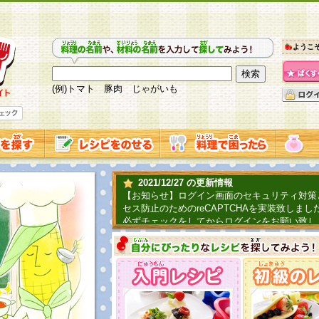
ようこ
(例)トマト 豚肉 じゃがいも
2021/12/27 の更新情報
【お知らせ】ログイン画面のセキュリティ対策
セス防止のためのreCAPTCHAを実装致しまし
必ずチェックをしてからログインをお願い致し
2019/06/04 の更新情報
ファーマ村からコーンシェフが簡単レシピを紹
2018/07/01 の更新情報
チャレンジ企画第三弾！お母さん、お父さんへ
てごはんを作ろう！は終了致しました。たくさ