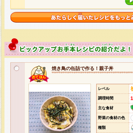
焼き鳥の缶詰で作る！親子丼
レベル
調理時間
主な食材
野菜の食材の色
種類