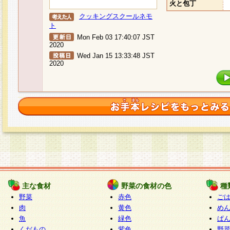
火と包丁
クッキングスクールネモ
ト
Mon Feb 03 17:40:07 JST
2020
Wed Jan 15 13:33:48 JST
2020
主な食材
野菜の食材の色
種
野菜
赤色
ご
肉
黄色
め
魚
緑色
ぱ
くだもの
紫色
野