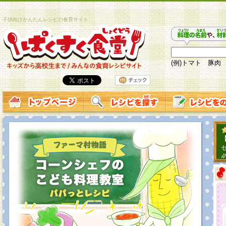
子供向けかんたんレシピの食育サイト
(例)トマト 豚肉