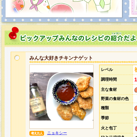
みんな大好きチキンナゲット
レベル
調理時間
主な食材
野菜の食材の色
種類
季節
火と包丁
ニョキシー