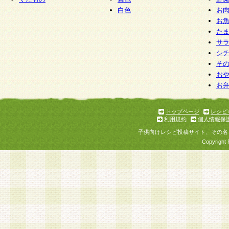
白色
お
お
た
サ
シ
そ
お
お
トップページ
レシピ
利用規約
個人情報保
子供向けレシピ投稿サイト、その名
Copyright 