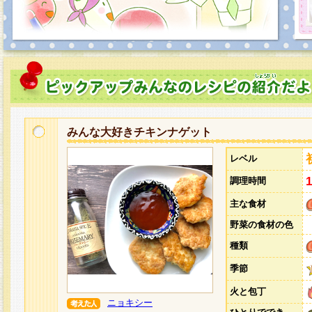
みんな大好きチキンナゲット
レベル
調理時間
主な食材
野菜の食材の色
種類
季節
火と包丁
ニョキシー