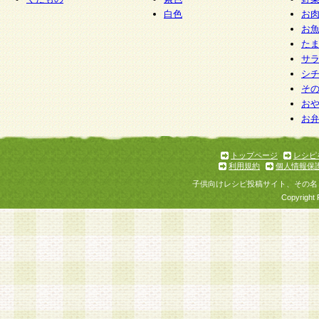
白色
お
お
た
サ
シ
そ
お
お
トップページ
レシピ
利用規約
個人情報保
子供向けレシピ投稿サイト、その名
Copyright 