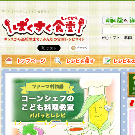
子供向けかんたんレシピの食育サイト
(例)トマト 豚肉