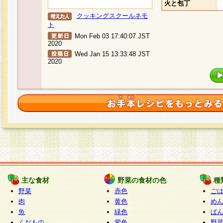
火と包丁
クッキングスクールネモ
ト
Mon Feb 03 17:40:07 JST
2020
Wed Jan 15 13:33:48 JST
2020
主な食材
野菜の食材の色
種
野菜
赤色
ご
肉
黄色
め
魚
緑色
ぱ
くだもの
紫色
野