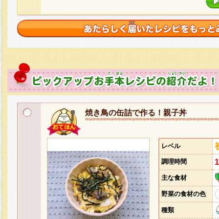
焼き鳥の缶詰で作る！親子丼
レベル
調理時間
主な食材
野菜の食材の色
種類