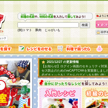
ようこ
(例)トマト 豚肉 じゃがいも
2021/12/27 の更新情報
【お知らせ】ログイン画面のセキュリティ対策
セス防止のためのreCAPTCHAを実装致しまし
必ずチェックをしてからログインをお願い致し
2019/06/04 の更新情報
ファーマ村からコーンシェフが簡単レシピを紹
2018/07/01 の更新情報
チャレンジ企画第三弾！お母さん、お父さんへ
てごはんを作ろう！は終了致しました。たくさ