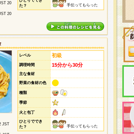
ひとりででき
 JST 20
手伝ってもらった
た？
 JST 20
タ
初級
レベル
15分から30分
調理時間
主な食材
野菜の食材の色
種類
季節
火と包丁
ひとりででき
2 JST
手伝ってもらった
た？