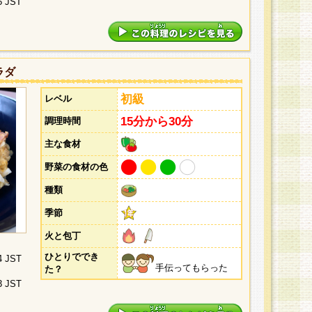
5 JST
ラダ
初級
レベル
15分から30分
調理時間
主な食材
野菜の食材の色
種類
季節
火と包丁
ひとりででき
4 JST
手伝ってもらった
た？
3 JST