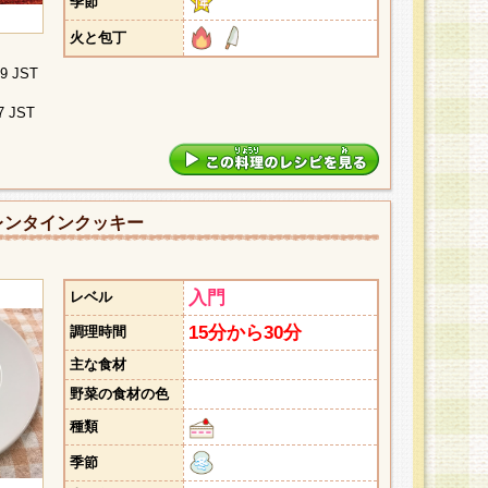
季節
火と包丁
09 JST
7 JST
レンタインクッキー
入門
レベル
15分から30分
調理時間
主な食材
野菜の食材の色
種類
季節