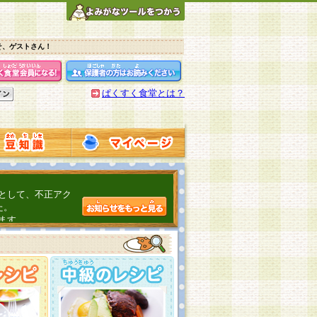
そ、ゲストさん！
ぱくすく食堂とは？
として、不正アク
た。
ます。
介するよ！
こちら
日頃の感謝をこめ
んの投稿、ありが