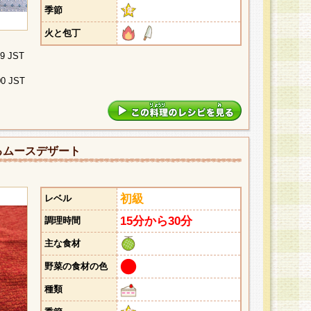
季節
火と包丁
29 JST
00 JST
るムースデザート
初級
レベル
15分から30分
調理時間
主な食材
野菜の食材の色
種類