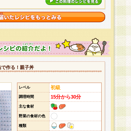
詰で作る！親子丼
初級
レベル
15分から30分
調理時間
主な食材
野菜の食材の色
種類