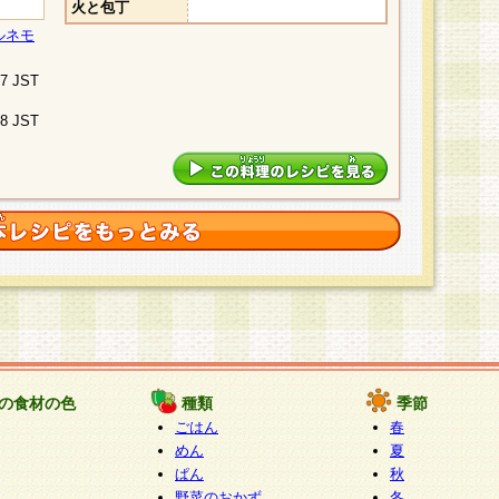
火と包丁
ルネモ
07 JST
48 JST
の食材の色
種類
季節
ごはん
春
めん
夏
ぱん
秋
野菜のおかず
冬