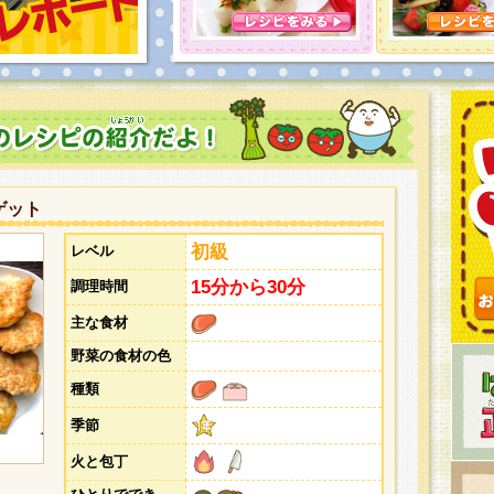
とうございました。次回企画もお楽しみに！
ゲット
初級
レベル
15分から30分
調理時間
主な食材
野菜の食材の色
種類
季節
火と包丁