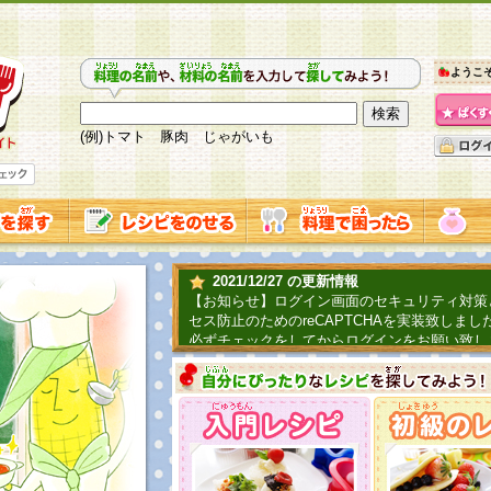
ようこ
(例)トマト 豚肉 じゃがいも
2021/12/27 の更新情報
【お知らせ】ログイン画面のセキュリティ対策
セス防止のためのreCAPTCHAを実装致しまし
必ずチェックをしてからログインをお願い致し
2019/06/04 の更新情報
ファーマ村からコーンシェフが簡単レシピを紹
2018/07/01 の更新情報
チャレンジ企画第三弾！お母さん、お父さんへ
てごはんを作ろう！は終了致しました。たくさ