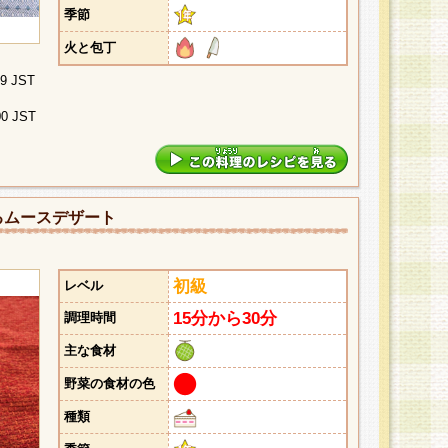
季節
火と包丁
29 JST
00 JST
るムースデザート
初級
レベル
15分から30分
調理時間
主な食材
野菜の食材の色
種類