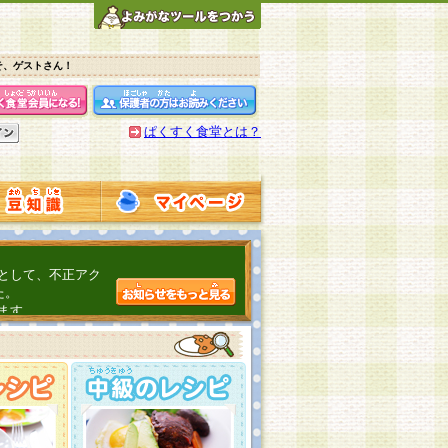
そ、ゲストさん！
ぱくすく食堂とは？
として、不正アク
た。
ます。
介するよ！
こちら
日頃の感謝をこめ
んの投稿、ありが