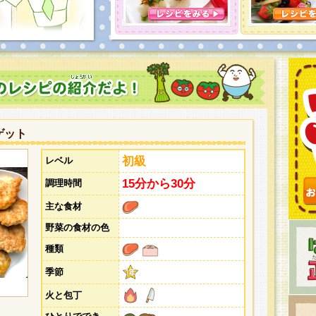
とうございました。次回企画もお楽しみに！
ゲット
初級
レベル
15分から30分
調理時間
主な食材
野菜の食材の色
種類
季節
火と包丁