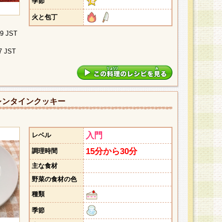
季節
火と包丁
09 JST
7 JST
レンタインクッキー
入門
レベル
15分から30分
調理時間
主な食材
野菜の食材の色
種類
季節