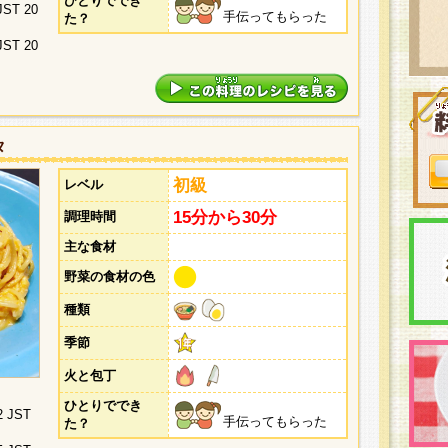
ひとりででき
 JST 20
手伝ってもらった
た？
 JST 20
タ
初級
レベル
15分から30分
調理時間
主な食材
野菜の食材の色
種類
季節
火と包丁
ひとりででき
2 JST
手伝ってもらった
た？