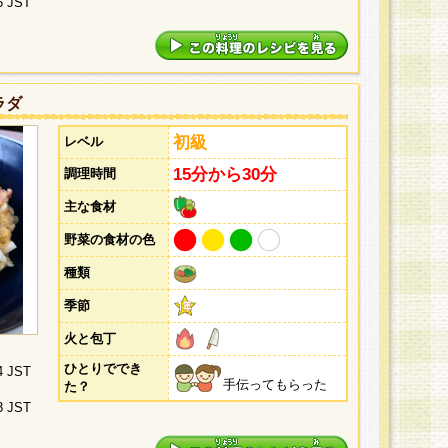
5 JST
ラダ
初級
レベル
15分から30分
調理時間
主な食材
野菜の食材の色
種類
季節
火と包丁
ひとりででき
4 JST
手伝ってもらった
た？
3 JST