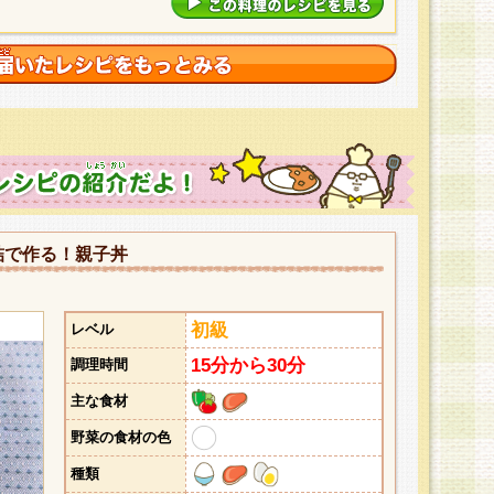
詰で作る！親子丼
初級
レベル
15分から30分
調理時間
主な食材
野菜の食材の色
種類