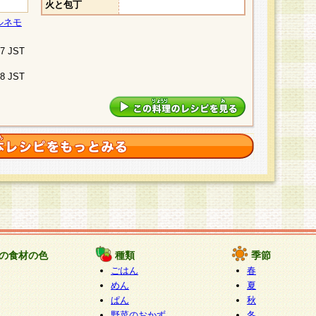
火と包丁
ルネモ
07 JST
48 JST
の食材の色
種類
季節
ごはん
春
めん
夏
ぱん
秋
野菜のおかず
冬