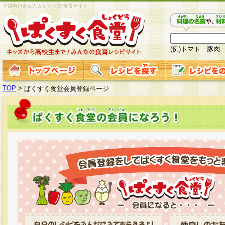
子供向けかんたんレシピの食育サイト
(例)トマト 豚肉
TOP
>
ぱくすく食堂会員登録ページ