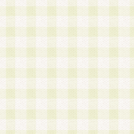
第3条 会員の登録方法
1.会員登録手続きは、会員登録希望者本人が行う
る登録は一切認められないものとします。
2.会員登録希望者は、本規約に同意の後、当社指
画 面」において、当社が指定する必要事項を入力
を行うものとします。当社は、会員登録を承認し
会員として本サービスを 受けるためのログインＩ
を付与します。
3.会員は、会員登録の際に申告する登録情報の全
いかなる虚偽の申告をも行ってはならないものと
4.会員は、複数のログインＩＤおよびパスワード
いものとします。
第4条 ログインIDおよびパスワードの管理
1.会員は、会員登録後、本サイト内にて本サービ