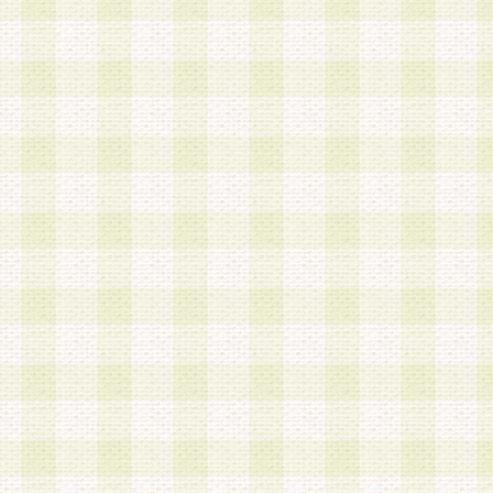
a.既に登録されている会員と同一のメールアドレ
録する場合
b.本サービスと同様のサービスを提供している企
業に従事していると思われる本人またはその家族
場合
c.その他当社が不適切と判断する場合
2.当社は、会員登録希望者を会員として承認する
した 場合、会員登録希望者による会員登録手続き
による承認後の場合であっても、会員登録の取り
の抹消を、当社が適切と判 断する方法・手段によ
とができるものとします。
3.会員登録希望者が18歳未満、成年被後見人、被
人 である場合は、親権者などの法定代理人の同意
録を行うものとします。なお、義務教育学齢に該
者については、登録時に 当社が別途定める方法に
権者による承認手続きを行うものとします。