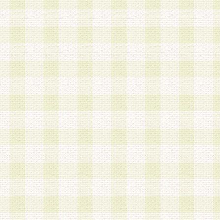
a.既に登録されている会員と同一のメールアドレ
録する場合
b.本サービスと同様のサービスを提供している企
業に従事していると思われる本人またはその家族
場合
c.その他当社が不適切と判断する場合
2.当社は、会員登録希望者を会員として承認する
した 場合、会員登録希望者による会員登録手続き
による承認後の場合であっても、会員登録の取り
の抹消を、当社が適切と判 断する方法・手段によ
とができるものとします。
3.会員登録希望者が18歳未満、成年被後見人、被
人 である場合は、親権者などの法定代理人の同意
録を行うものとします。なお、義務教育学齢に該
者については、登録時に 当社が別途定める方法に
権者による承認手続きを行うものとします。