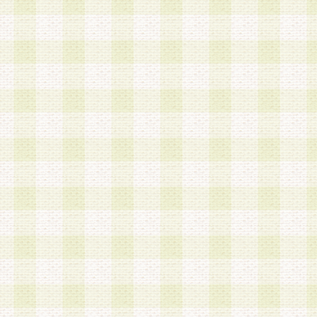
a.本サービスに係る謝礼、景品、調査サンプル品
b.会員からの電話、メール等の問い合わせなどへ
c.モバイルリサーチ、またはグループ形式による
実施もしくは運営
d.その他これらに付随する業務
4.会員は、住所、電話番号その他の登録情報につ
合は、速やかに当社所定の変更手続きを行うもの
5.当社は、必要と認めた場合、会員に対して、電
手段により登録情報の対象者が会員登録者本人で
の内容が正確であること、アンケートの回答内容
うことができるものとます。
6.会員は、会員登録後当社が定期的に行う登録情
して、当社指定の期間内に更新手続きを行うもの
該期間内に更新手続きを行わない場合、その時点
発行したポイントは失効されるものとします。