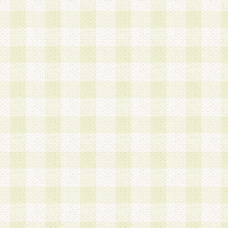
は、当該個人情報を以下の各号に定める目的に利
す。なお、これら事項以外の目的で個人情報を利
かじめ会員の同意を得たうえで利用するものとし
a.本サービスの実施または運営
b.本サービスに係る謝礼、景品、調査サンプル品
c.会員からの電話、メール等の問い合わせなどへ
d.その他これらに付随する業務
2.当社は、会員個人を識別することのできる情報
会員情報を本人の承諾なく第三者に開示すること
人を識別できる情報について第三者に開示または
社は事前に会員本人の同意を得るものとします。
3.前項の定めに拘わらず、当社は、以下の目的に
意を 得ることなく、会員個人を識別できる情報を
づき選定した委託業者に対して当社の責任におい
できるものとします。な お、当社は、当該委託業
契約を締結しこれを遵守させるとともに、本規約
の注意をもって当該情報を使用させるものとし ま