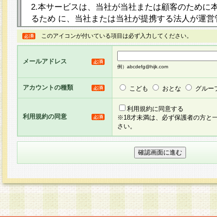
2.本サービスは、当社が当社または顧客のために
るため に、当社または当社が提携する法人が運営
ト（以下「本サイト」といいます。）上に本サー
このアイコンが付いている項目は必ず入力してください。
ージを設け、会員がアンケー ト調査に回答する等
し、その結果を当社が集計・分析その他の利用を
メールアドレス
るものです。なお、本サービスは、それぞれの目的
例）abcdefg@hijk.com
員に対して本サービスの依頼を行うこともあり、
た全ての会員に対して本サービスの依頼をすると
アカウントの種類
こども
おとな
グルー
りま す。
利用規約に同意する
利用規約の同意
※18才未満は、必ず保護者の方と
3.当社は、会員の事前の承諾を得ることなく、当
さい。
方 法・手段にて、本規約を任意に制定、変更また
きるものとします。改定後の本規約等は、本規約
に掲示したときに、その 他の諸規定については、
案内を配信または本サイトに掲示したときのいず
てその効力を生じるものとします。
4.本規約は、会員登録希望者による会員登録手続
の当社による会員登録の承認が完了した時点で会