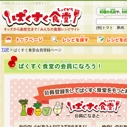
子供向けかんたんレシピの食育サイト
(例)トマト 豚肉
TOP
>
ぱくすく食堂会員登録ページ