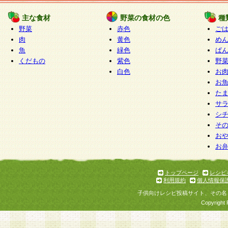
たものとみなされ、会員に対して適用されるもの
主な食材
野菜の食材の色
種
野菜
赤色
ご
5.当社がお聞きする個人情報は、すべて会員登録
肉
黄色
め
で提 供いただいたものと考えております。従って
魚
緑色
ぱ
自らの個人情報の提供を希望されない場合には、
くだもの
紫色
野
をお預かりいたしません が、提供されないことに
白色
お
商品やサービス等をご利用いただけない場合があ
お
了承ください。
た
サ
6.当社は、お客様から当社が保有している個人情
シ
そ
加・ 利用停止等を求められた場合には、ご本人様
お
て確認できた場合に限り、法令に準拠して合理的
お
いただきます。なお、開示 請求等の請求先は個人
ります。
トップページ
レシピ
利用規約
個人情報保
第2条 会員の資格
子供向けレシピ投稿サイト、その名
1.会員とは、本規約等を承諾のうえ、当社所定の
Copyright 
了し、当社が承認した者、グループとします。な
が以下に該当する場合は会員登録をすることがで