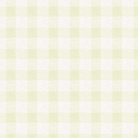
第3条 会員の登録方法
1.会員登録手続きは、会員登録希望者本人が行う
る登録は一切認められないものとします。
2.会員登録希望者は、本規約に同意の後、当社指
画 面」において、当社が指定する必要事項を入力
を行うものとします。当社は、会員登録を承認し
会員として本サービスを 受けるためのログインＩ
を付与します。
3.会員は、会員登録の際に申告する登録情報の全
いかなる虚偽の申告をも行ってはならないものと
4.会員は、複数のログインＩＤおよびパスワード
いものとします。
第4条 ログインIDおよびパスワードの管理
1.会員は、会員登録後、本サイト内にて本サービ