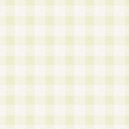
加する際には、前条に基づき当社から付与されたロ
スワードを使用するものとします。
2.登録の際に当社が付与したログインIDおよびパ
の使用に関しては、全て会員本人がその責任を負
3.会員は、当社から付与されたログインIDおよび
貸与、名義変更、売買その他形態を問わず第三者
ならないものとします。
4.当社は、会員によるログインIDおよびパスワー
盗用など第三者の利用に伴う損害の発生について
き事由の有無、その他原因の如何を問わず、一切
のとします。
第5条 会員の登録情報
1.当社は、会員の登録情報に含まれる氏名・住所
アドレス等会員個人を識別できる情報を当社が別
シーポリシー
」に基づき適切に取り扱うものとし