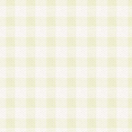
a.本サービスに係る謝礼、景品、調査サンプル品
b.会員からの電話、メール等の問い合わせなどへ
c.モバイルリサーチ、またはグループ形式による
実施もしくは運営
d.その他これらに付随する業務
4.会員は、住所、電話番号その他の登録情報につ
合は、速やかに当社所定の変更手続きを行うもの
5.当社は、必要と認めた場合、会員に対して、電
手段により登録情報の対象者が会員登録者本人で
の内容が正確であること、アンケートの回答内容
うことができるものとます。
6.会員は、会員登録後当社が定期的に行う登録情
して、当社指定の期間内に更新手続きを行うもの
該期間内に更新手続きを行わない場合、その時点
発行したポイントは失効されるものとします。