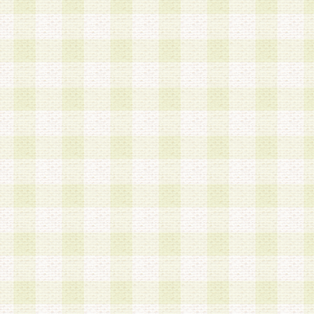
加する際には、前条に基づき当社から付与されたロ
スワードを使用するものとします。
2.登録の際に当社が付与したログインIDおよびパ
の使用に関しては、全て会員本人がその責任を負
3.会員は、当社から付与されたログインIDおよび
貸与、名義変更、売買その他形態を問わず第三者
ならないものとします。
4.当社は、会員によるログインIDおよびパスワー
盗用など第三者の利用に伴う損害の発生について
き事由の有無、その他原因の如何を問わず、一切
のとします。
第5条 会員の登録情報
1.当社は、会員の登録情報に含まれる氏名・住所
アドレス等会員個人を識別できる情報を当社が別
シーポリシー
」に基づき適切に取り扱うものとし