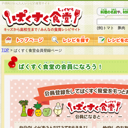
子供向けかんたんレシピの食育サイト
(例)トマト 豚肉
TOP
>
ぱくすく食堂会員登録ページ