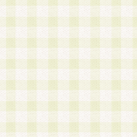
a.既に登録されている会員と同一のメールアドレ
録する場合
b.本サービスと同様のサービスを提供している企
業に従事していると思われる本人またはその家族
場合
c.その他当社が不適切と判断する場合
2.当社は、会員登録希望者を会員として承認する
した 場合、会員登録希望者による会員登録手続き
による承認後の場合であっても、会員登録の取り
の抹消を、当社が適切と判 断する方法・手段によ
とができるものとします。
3.会員登録希望者が18歳未満、成年被後見人、被
人 である場合は、親権者などの法定代理人の同意
録を行うものとします。なお、義務教育学齢に該
者については、登録時に 当社が別途定める方法に
権者による承認手続きを行うものとします。