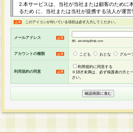
2.本サービスは、当社が当社または顧客のために
るため に、当社または当社が提携する法人が運営
ト（以下「本サイト」といいます。）上に本サー
このアイコンが付いている項目は必ず入力してください。
ージを設け、会員がアンケー ト調査に回答する等
し、その結果を当社が集計・分析その他の利用を
メールアドレス
るものです。なお、本サービスは、それぞれの目的
例）abcdefg@hijk.com
員に対して本サービスの依頼を行うこともあり、
た全ての会員に対して本サービスの依頼をすると
アカウントの種類
こども
おとな
グルー
りま す。
利用規約に同意する
利用規約の同意
※18才未満は、必ず保護者の方と
3.当社は、会員の事前の承諾を得ることなく、当
さい。
方 法・手段にて、本規約を任意に制定、変更また
きるものとします。改定後の本規約等は、本規約
に掲示したときに、その 他の諸規定については、
案内を配信または本サイトに掲示したときのいず
てその効力を生じるものとします。
4.本規約は、会員登録希望者による会員登録手続
の当社による会員登録の承認が完了した時点で会