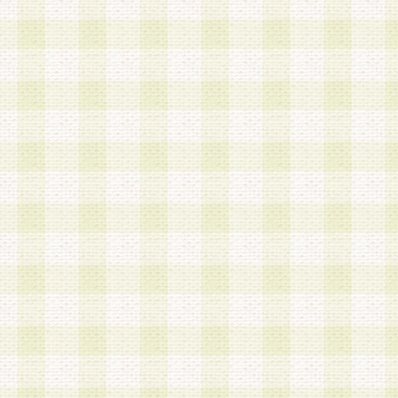
は、当該個人情報を以下の各号に定める目的に利
す。なお、これら事項以外の目的で個人情報を利
かじめ会員の同意を得たうえで利用するものとし
a.本サービスの実施または運営
b.本サービスに係る謝礼、景品、調査サンプル品
c.会員からの電話、メール等の問い合わせなどへ
d.その他これらに付随する業務
2.当社は、会員個人を識別することのできる情報
会員情報を本人の承諾なく第三者に開示すること
人を識別できる情報について第三者に開示または
社は事前に会員本人の同意を得るものとします。
3.前項の定めに拘わらず、当社は、以下の目的に
意を 得ることなく、会員個人を識別できる情報を
づき選定した委託業者に対して当社の責任におい
できるものとします。な お、当社は、当該委託業
契約を締結しこれを遵守させるとともに、本規約
の注意をもって当該情報を使用させるものとし ま