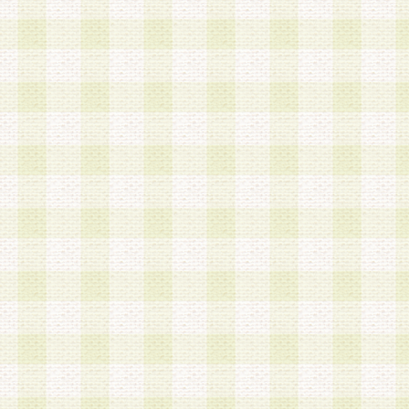
第3条 会員の登録方法
1.会員登録手続きは、会員登録希望者本人が行う
る登録は一切認められないものとします。
2.会員登録希望者は、本規約に同意の後、当社指
画 面」において、当社が指定する必要事項を入力
を行うものとします。当社は、会員登録を承認し
会員として本サービスを 受けるためのログインＩ
を付与します。
3.会員は、会員登録の際に申告する登録情報の全
いかなる虚偽の申告をも行ってはならないものと
4.会員は、複数のログインＩＤおよびパスワード
いものとします。
第4条 ログインIDおよびパスワードの管理
1.会員は、会員登録後、本サイト内にて本サービ