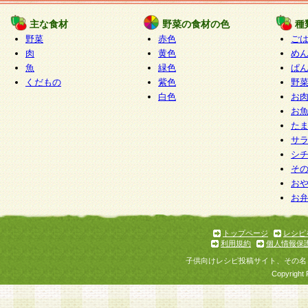
たものとみなされ、会員に対して適用されるもの
主な食材
野菜の食材の色
種
野菜
赤色
ご
5.当社がお聞きする個人情報は、すべて会員登録
肉
黄色
め
で提 供いただいたものと考えております。従って
魚
緑色
ぱ
自らの個人情報の提供を希望されない場合には、
くだもの
紫色
野
をお預かりいたしません が、提供されないことに
白色
お
商品やサービス等をご利用いただけない場合があ
お
了承ください。
た
サ
6.当社は、お客様から当社が保有している個人情
シ
そ
加・ 利用停止等を求められた場合には、ご本人様
お
て確認できた場合に限り、法令に準拠して合理的
お
いただきます。なお、開示 請求等の請求先は個人
ります。
トップページ
レシピ
利用規約
個人情報保
第2条 会員の資格
子供向けレシピ投稿サイト、その名
1.会員とは、本規約等を承諾のうえ、当社所定の
Copyright 
了し、当社が承認した者、グループとします。な
が以下に該当する場合は会員登録をすることがで