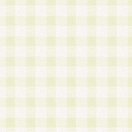
a.既に登録されている会員と同一のメールアドレ
録する場合
b.本サービスと同様のサービスを提供している企
業に従事していると思われる本人またはその家族
場合
c.その他当社が不適切と判断する場合
2.当社は、会員登録希望者を会員として承認する
した 場合、会員登録希望者による会員登録手続き
による承認後の場合であっても、会員登録の取り
の抹消を、当社が適切と判 断する方法・手段によ
とができるものとします。
3.会員登録希望者が18歳未満、成年被後見人、被
人 である場合は、親権者などの法定代理人の同意
録を行うものとします。なお、義務教育学齢に該
者については、登録時に 当社が別途定める方法に
権者による承認手続きを行うものとします。