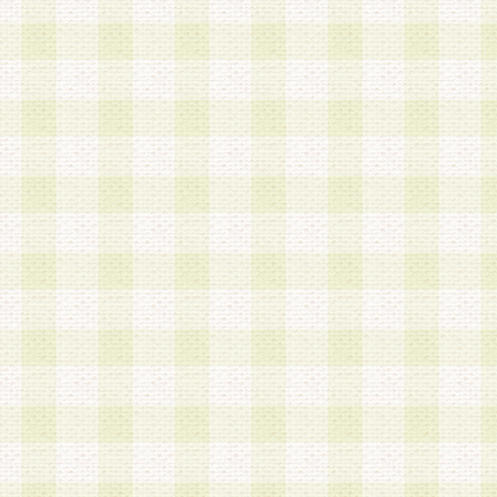
第3条 会員の登録方法
1.会員登録手続きは、会員登録希望者本人が行う
る登録は一切認められないものとします。
2.会員登録希望者は、本規約に同意の後、当社指
画 面」において、当社が指定する必要事項を入力
を行うものとします。当社は、会員登録を承認し
会員として本サービスを 受けるためのログインＩ
を付与します。
3.会員は、会員登録の際に申告する登録情報の全
いかなる虚偽の申告をも行ってはならないものと
4.会員は、複数のログインＩＤおよびパスワード
いものとします。
第4条 ログインIDおよびパスワードの管理
1.会員は、会員登録後、本サイト内にて本サービ