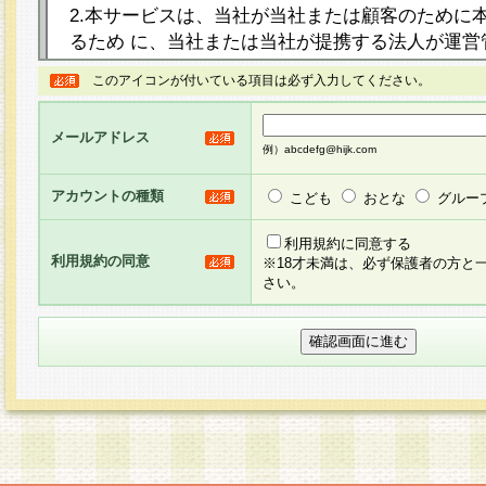
2.本サービスは、当社が当社または顧客のために
るため に、当社または当社が提携する法人が運営
ト（以下「本サイト」といいます。）上に本サー
このアイコンが付いている項目は必ず入力してください。
ージを設け、会員がアンケー ト調査に回答する等
し、その結果を当社が集計・分析その他の利用を
メールアドレス
るものです。なお、本サービスは、それぞれの目的
例）abcdefg@hijk.com
員に対して本サービスの依頼を行うこともあり、
た全ての会員に対して本サービスの依頼をすると
アカウントの種類
こども
おとな
グルー
りま す。
利用規約に同意する
利用規約の同意
※18才未満は、必ず保護者の方と
3.当社は、会員の事前の承諾を得ることなく、当
さい。
方 法・手段にて、本規約を任意に制定、変更また
きるものとします。改定後の本規約等は、本規約
に掲示したときに、その 他の諸規定については、
案内を配信または本サイトに掲示したときのいず
てその効力を生じるものとします。
4.本規約は、会員登録希望者による会員登録手続
の当社による会員登録の承認が完了した時点で会