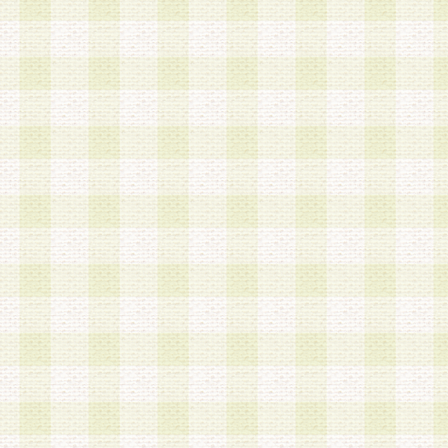
a.本サービスに係る謝礼、景品、調査サンプル品
b.会員からの電話、メール等の問い合わせなどへ
c.モバイルリサーチ、またはグループ形式による
実施もしくは運営
d.その他これらに付随する業務
4.会員は、住所、電話番号その他の登録情報につ
合は、速やかに当社所定の変更手続きを行うもの
5.当社は、必要と認めた場合、会員に対して、電
手段により登録情報の対象者が会員登録者本人で
の内容が正確であること、アンケートの回答内容
うことができるものとます。
6.会員は、会員登録後当社が定期的に行う登録情
して、当社指定の期間内に更新手続きを行うもの
該期間内に更新手続きを行わない場合、その時点
発行したポイントは失効されるものとします。