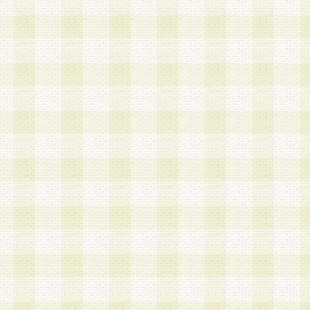
は、当該個人情報を以下の各号に定める目的に利
す。なお、これら事項以外の目的で個人情報を利
かじめ会員の同意を得たうえで利用するものとし
a.本サービスの実施または運営
b.本サービスに係る謝礼、景品、調査サンプル品
c.会員からの電話、メール等の問い合わせなどへ
d.その他これらに付随する業務
2.当社は、会員個人を識別することのできる情報
会員情報を本人の承諾なく第三者に開示すること
人を識別できる情報について第三者に開示または
社は事前に会員本人の同意を得るものとします。
3.前項の定めに拘わらず、当社は、以下の目的に
意を 得ることなく、会員個人を識別できる情報を
づき選定した委託業者に対して当社の責任におい
できるものとします。な お、当社は、当該委託業
契約を締結しこれを遵守させるとともに、本規約
の注意をもって当該情報を使用させるものとし ま