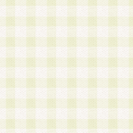
加する際には、前条に基づき当社から付与されたロ
スワードを使用するものとします。
2.登録の際に当社が付与したログインIDおよびパ
の使用に関しては、全て会員本人がその責任を負
3.会員は、当社から付与されたログインIDおよび
貸与、名義変更、売買その他形態を問わず第三者
ならないものとします。
4.当社は、会員によるログインIDおよびパスワー
盗用など第三者の利用に伴う損害の発生について
き事由の有無、その他原因の如何を問わず、一切
のとします。
第5条 会員の登録情報
1.当社は、会員の登録情報に含まれる氏名・住所
アドレス等会員個人を識別できる情報を当社が別
シーポリシー
」に基づき適切に取り扱うものとし