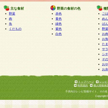
たものとみなされ、会員に対して適用されるもの
主な食材
野菜の食材の色
種
野菜
赤色
ご
5.当社がお聞きする個人情報は、すべて会員登録
肉
黄色
め
で提 供いただいたものと考えております。従って
魚
緑色
ぱ
自らの個人情報の提供を希望されない場合には、
くだもの
紫色
野
をお預かりいたしません が、提供されないことに
白色
お
商品やサービス等をご利用いただけない場合があ
お
了承ください。
た
サ
6.当社は、お客様から当社が保有している個人情
シ
そ
加・ 利用停止等を求められた場合には、ご本人様
お
て確認できた場合に限り、法令に準拠して合理的
お
いただきます。なお、開示 請求等の請求先は個人
ります。
トップページ
レシピ
利用規約
個人情報保
第2条 会員の資格
子供向けレシピ投稿サイト、その名
1.会員とは、本規約等を承諾のうえ、当社所定の
Copyright 
了し、当社が承認した者、グループとします。な
が以下に該当する場合は会員登録をすることがで