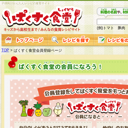
子供向けかんたんレシピの食育サイト
(例)トマト 豚肉
TOP
>
ぱくすく食堂会員登録ページ