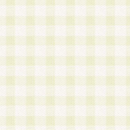
a.既に登録されている会員と同一のメールアドレ
録する場合
b.本サービスと同様のサービスを提供している企
業に従事していると思われる本人またはその家族
場合
c.その他当社が不適切と判断する場合
2.当社は、会員登録希望者を会員として承認する
した 場合、会員登録希望者による会員登録手続き
による承認後の場合であっても、会員登録の取り
の抹消を、当社が適切と判 断する方法・手段によ
とができるものとします。
3.会員登録希望者が18歳未満、成年被後見人、被
人 である場合は、親権者などの法定代理人の同意
録を行うものとします。なお、義務教育学齢に該
者については、登録時に 当社が別途定める方法に
権者による承認手続きを行うものとします。