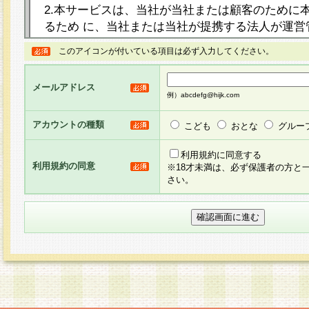
2.本サービスは、当社が当社または顧客のために
るため に、当社または当社が提携する法人が運営
ト（以下「本サイト」といいます。）上に本サー
このアイコンが付いている項目は必ず入力してください。
ージを設け、会員がアンケー ト調査に回答する等
し、その結果を当社が集計・分析その他の利用を
メールアドレス
るものです。なお、本サービスは、それぞれの目的
例）abcdefg@hijk.com
員に対して本サービスの依頼を行うこともあり、
た全ての会員に対して本サービスの依頼をすると
アカウントの種類
こども
おとな
グルー
りま す。
利用規約に同意する
利用規約の同意
※18才未満は、必ず保護者の方と
3.当社は、会員の事前の承諾を得ることなく、当
さい。
方 法・手段にて、本規約を任意に制定、変更また
きるものとします。改定後の本規約等は、本規約
に掲示したときに、その 他の諸規定については、
案内を配信または本サイトに掲示したときのいず
てその効力を生じるものとします。
4.本規約は、会員登録希望者による会員登録手続
の当社による会員登録の承認が完了した時点で会