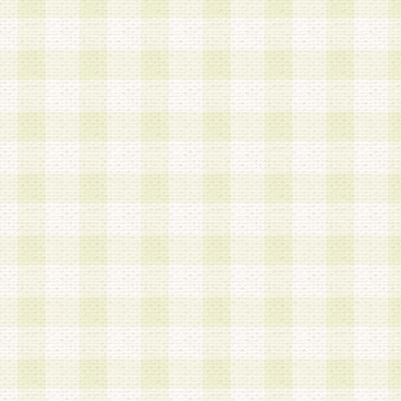
加する際には、前条に基づき当社から付与されたロ
スワードを使用するものとします。
2.登録の際に当社が付与したログインIDおよびパ
の使用に関しては、全て会員本人がその責任を負
3.会員は、当社から付与されたログインIDおよび
貸与、名義変更、売買その他形態を問わず第三者
ならないものとします。
4.当社は、会員によるログインIDおよびパスワー
盗用など第三者の利用に伴う損害の発生について
き事由の有無、その他原因の如何を問わず、一切
のとします。
第5条 会員の登録情報
1.当社は、会員の登録情報に含まれる氏名・住所
アドレス等会員個人を識別できる情報を当社が別
シーポリシー
」に基づき適切に取り扱うものとし