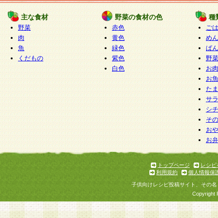
たものとみなされ、会員に対して適用されるもの
主な食材
野菜の食材の色
種
野菜
赤色
ご
5.当社がお聞きする個人情報は、すべて会員登録
肉
黄色
め
で提 供いただいたものと考えております。従って
魚
緑色
ぱ
自らの個人情報の提供を希望されない場合には、
くだもの
紫色
野
をお預かりいたしません が、提供されないことに
白色
お
商品やサービス等をご利用いただけない場合があ
お
了承ください。
た
サ
6.当社は、お客様から当社が保有している個人情
シ
そ
加・ 利用停止等を求められた場合には、ご本人様
お
て確認できた場合に限り、法令に準拠して合理的
お
いただきます。なお、開示 請求等の請求先は個人
ります。
トップページ
レシピ
利用規約
個人情報保
第2条 会員の資格
子供向けレシピ投稿サイト、その名
1.会員とは、本規約等を承諾のうえ、当社所定の
Copyright 
了し、当社が承認した者、グループとします。な
が以下に該当する場合は会員登録をすることがで