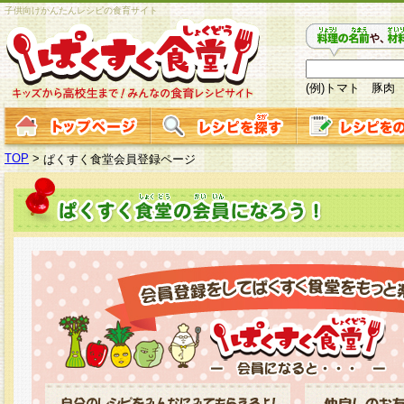
子供向けかんたんレシピの食育サイト
(例)トマト 豚肉
TOP
>
ぱくすく食堂会員登録ページ