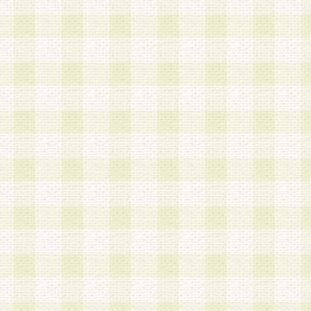
第3条 会員の登録方法
1.会員登録手続きは、会員登録希望者本人が行う
る登録は一切認められないものとします。
2.会員登録希望者は、本規約に同意の後、当社指
画 面」において、当社が指定する必要事項を入力
を行うものとします。当社は、会員登録を承認し
会員として本サービスを 受けるためのログインＩ
を付与します。
3.会員は、会員登録の際に申告する登録情報の全
いかなる虚偽の申告をも行ってはならないものと
4.会員は、複数のログインＩＤおよびパスワード
いものとします。
第4条 ログインIDおよびパスワードの管理
1.会員は、会員登録後、本サイト内にて本サービ