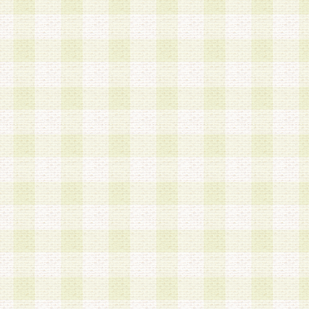
a.本サービスに係る謝礼、景品、調査サンプル品
b.会員からの電話、メール等の問い合わせなどへ
c.モバイルリサーチ、またはグループ形式による
実施もしくは運営
d.その他これらに付随する業務
4.会員は、住所、電話番号その他の登録情報につ
合は、速やかに当社所定の変更手続きを行うもの
5.当社は、必要と認めた場合、会員に対して、電
手段により登録情報の対象者が会員登録者本人で
の内容が正確であること、アンケートの回答内容
うことができるものとます。
6.会員は、会員登録後当社が定期的に行う登録情
して、当社指定の期間内に更新手続きを行うもの
該期間内に更新手続きを行わない場合、その時点
発行したポイントは失効されるものとします。