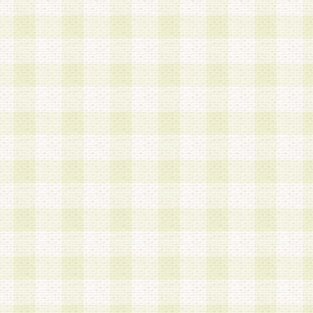
は、当該個人情報を以下の各号に定める目的に利
す。なお、これら事項以外の目的で個人情報を利
かじめ会員の同意を得たうえで利用するものとし
a.本サービスの実施または運営
b.本サービスに係る謝礼、景品、調査サンプル品
c.会員からの電話、メール等の問い合わせなどへ
d.その他これらに付随する業務
2.当社は、会員個人を識別することのできる情報
会員情報を本人の承諾なく第三者に開示すること
人を識別できる情報について第三者に開示または
社は事前に会員本人の同意を得るものとします。
3.前項の定めに拘わらず、当社は、以下の目的に
意を 得ることなく、会員個人を識別できる情報を
づき選定した委託業者に対して当社の責任におい
できるものとします。な お、当社は、当該委託業
契約を締結しこれを遵守させるとともに、本規約
の注意をもって当該情報を使用させるものとし ま