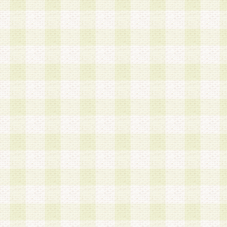
a.本サービスに係る謝礼、景品、調査サンプル品
b.会員からの電話、メール等の問い合わせなどへ
c.モバイルリサーチ、またはグループ形式による
実施もしくは運営
d.その他これらに付随する業務
4.会員は、住所、電話番号その他の登録情報につ
合は、速やかに当社所定の変更手続きを行うもの
5.当社は、必要と認めた場合、会員に対して、電
手段により登録情報の対象者が会員登録者本人で
の内容が正確であること、アンケートの回答内容
うことができるものとます。
6.会員は、会員登録後当社が定期的に行う登録情
して、当社指定の期間内に更新手続きを行うもの
該期間内に更新手続きを行わない場合、その時点
発行したポイントは失効されるものとします。