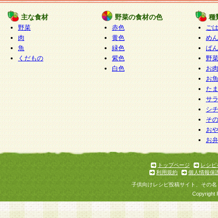
たものとみなされ、会員に対して適用されるもの
主な食材
野菜の食材の色
種
野菜
赤色
ご
5.当社がお聞きする個人情報は、すべて会員登録
肉
黄色
め
で提 供いただいたものと考えております。従って
魚
緑色
ぱ
自らの個人情報の提供を希望されない場合には、
くだもの
紫色
野
をお預かりいたしません が、提供されないことに
白色
お
商品やサービス等をご利用いただけない場合があ
お
了承ください。
た
サ
6.当社は、お客様から当社が保有している個人情
シ
そ
加・ 利用停止等を求められた場合には、ご本人様
お
て確認できた場合に限り、法令に準拠して合理的
お
いただきます。なお、開示 請求等の請求先は個人
ります。
トップページ
レシピ
利用規約
個人情報保
第2条 会員の資格
子供向けレシピ投稿サイト、その名
1.会員とは、本規約等を承諾のうえ、当社所定の
Copyright 
了し、当社が承認した者、グループとします。な
が以下に該当する場合は会員登録をすることがで