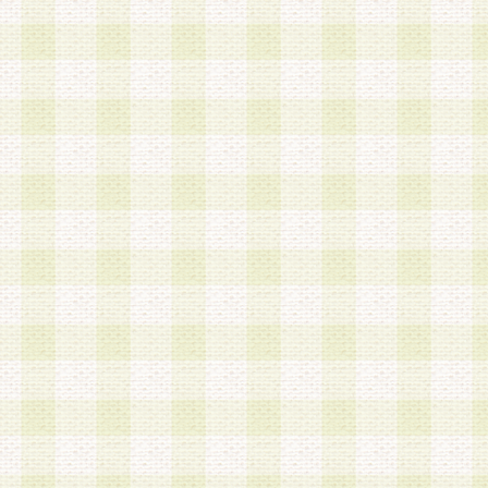
は、当該個人情報を以下の各号に定める目的に利
す。なお、これら事項以外の目的で個人情報を利
かじめ会員の同意を得たうえで利用するものとし
a.本サービスの実施または運営
b.本サービスに係る謝礼、景品、調査サンプル品
c.会員からの電話、メール等の問い合わせなどへ
d.その他これらに付随する業務
2.当社は、会員個人を識別することのできる情報
会員情報を本人の承諾なく第三者に開示すること
人を識別できる情報について第三者に開示または
社は事前に会員本人の同意を得るものとします。
3.前項の定めに拘わらず、当社は、以下の目的に
意を 得ることなく、会員個人を識別できる情報を
づき選定した委託業者に対して当社の責任におい
できるものとします。な お、当社は、当該委託業
契約を締結しこれを遵守させるとともに、本規約
の注意をもって当該情報を使用させるものとし ま