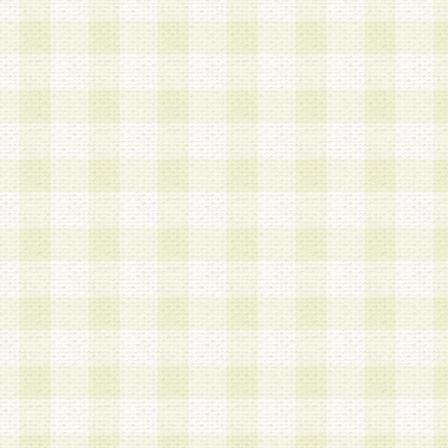
第3条 会員の登録方法
1.会員登録手続きは、会員登録希望者本人が行う
る登録は一切認められないものとします。
2.会員登録希望者は、本規約に同意の後、当社指
画 面」において、当社が指定する必要事項を入力
を行うものとします。当社は、会員登録を承認し
会員として本サービスを 受けるためのログインＩ
を付与します。
3.会員は、会員登録の際に申告する登録情報の全
いかなる虚偽の申告をも行ってはならないものと
4.会員は、複数のログインＩＤおよびパスワード
いものとします。
第4条 ログインIDおよびパスワードの管理
1.会員は、会員登録後、本サイト内にて本サービ