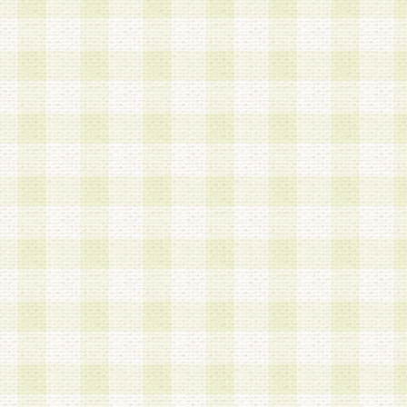
加する際には、前条に基づき当社から付与されたロ
スワードを使用するものとします。
2.登録の際に当社が付与したログインIDおよびパ
の使用に関しては、全て会員本人がその責任を負
3.会員は、当社から付与されたログインIDおよび
貸与、名義変更、売買その他形態を問わず第三者
ならないものとします。
4.当社は、会員によるログインIDおよびパスワー
盗用など第三者の利用に伴う損害の発生について
き事由の有無、その他原因の如何を問わず、一切
のとします。
第5条 会員の登録情報
1.当社は、会員の登録情報に含まれる氏名・住所
アドレス等会員個人を識別できる情報を当社が別
シーポリシー
」に基づき適切に取り扱うものとし