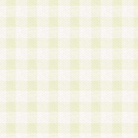
a.既に登録されている会員と同一のメールアドレ
録する場合
b.本サービスと同様のサービスを提供している企
業に従事していると思われる本人またはその家族
場合
c.その他当社が不適切と判断する場合
2.当社は、会員登録希望者を会員として承認する
した 場合、会員登録希望者による会員登録手続き
による承認後の場合であっても、会員登録の取り
の抹消を、当社が適切と判 断する方法・手段によ
とができるものとします。
3.会員登録希望者が18歳未満、成年被後見人、被
人 である場合は、親権者などの法定代理人の同意
録を行うものとします。なお、義務教育学齢に該
者については、登録時に 当社が別途定める方法に
権者による承認手続きを行うものとします。