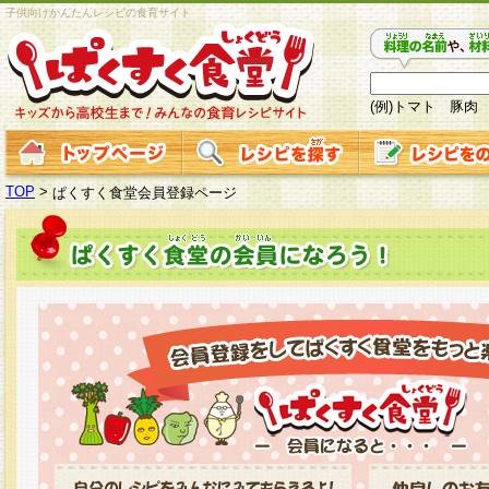
子供向けかんたんレシピの食育サイト
(例)トマト 豚肉
TOP
>
ぱくすく食堂会員登録ページ