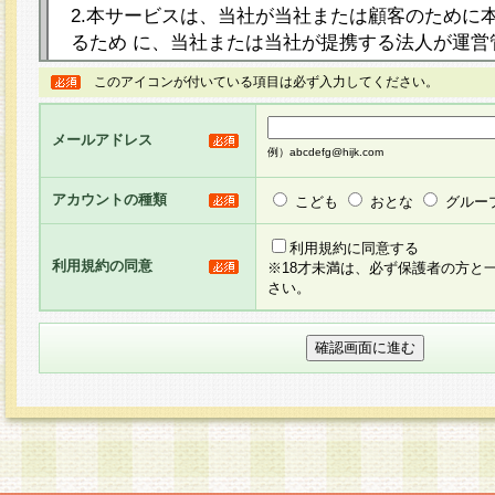
2.本サービスは、当社が当社または顧客のために
るため に、当社または当社が提携する法人が運営
ト（以下「本サイト」といいます。）上に本サー
このアイコンが付いている項目は必ず入力してください。
ージを設け、会員がアンケー ト調査に回答する等
し、その結果を当社が集計・分析その他の利用を
メールアドレス
るものです。なお、本サービスは、それぞれの目的
例）abcdefg@hijk.com
員に対して本サービスの依頼を行うこともあり、
た全ての会員に対して本サービスの依頼をすると
アカウントの種類
こども
おとな
グルー
りま す。
利用規約に同意する
利用規約の同意
※18才未満は、必ず保護者の方と
3.当社は、会員の事前の承諾を得ることなく、当
さい。
方 法・手段にて、本規約を任意に制定、変更また
きるものとします。改定後の本規約等は、本規約
に掲示したときに、その 他の諸規定については、
案内を配信または本サイトに掲示したときのいず
てその効力を生じるものとします。
4.本規約は、会員登録希望者による会員登録手続
の当社による会員登録の承認が完了した時点で会