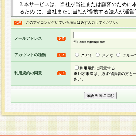
2.本サービスは、当社が当社または顧客のために
るため に、当社または当社が提携する法人が運営
ト（以下「本サイト」といいます。）上に本サー
このアイコンが付いている項目は必ず入力してください。
ージを設け、会員がアンケー ト調査に回答する等
し、その結果を当社が集計・分析その他の利用を
メールアドレス
るものです。なお、本サービスは、それぞれの目的
例）abcdefg@hijk.com
員に対して本サービスの依頼を行うこともあり、
た全ての会員に対して本サービスの依頼をすると
アカウントの種類
こども
おとな
グルー
りま す。
利用規約に同意する
利用規約の同意
※18才未満は、必ず保護者の方と
3.当社は、会員の事前の承諾を得ることなく、当
さい。
方 法・手段にて、本規約を任意に制定、変更また
きるものとします。改定後の本規約等は、本規約
に掲示したときに、その 他の諸規定については、
案内を配信または本サイトに掲示したときのいず
てその効力を生じるものとします。
4.本規約は、会員登録希望者による会員登録手続
の当社による会員登録の承認が完了した時点で会