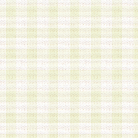
第3条 会員の登録方法
1.会員登録手続きは、会員登録希望者本人が行う
る登録は一切認められないものとします。
2.会員登録希望者は、本規約に同意の後、当社指
画 面」において、当社が指定する必要事項を入力
を行うものとします。当社は、会員登録を承認し
会員として本サービスを 受けるためのログインＩ
を付与します。
3.会員は、会員登録の際に申告する登録情報の全
いかなる虚偽の申告をも行ってはならないものと
4.会員は、複数のログインＩＤおよびパスワード
いものとします。
第4条 ログインIDおよびパスワードの管理
1.会員は、会員登録後、本サイト内にて本サービ