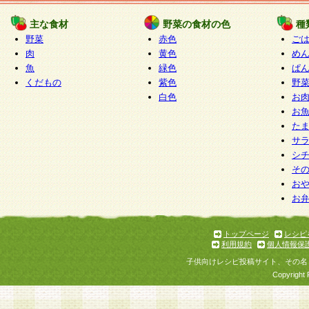
たものとみなされ、会員に対して適用されるもの
主な食材
野菜の食材の色
種
野菜
赤色
ご
5.当社がお聞きする個人情報は、すべて会員登録
肉
黄色
め
で提 供いただいたものと考えております。従って
魚
緑色
ぱ
自らの個人情報の提供を希望されない場合には、
くだもの
紫色
野
をお預かりいたしません が、提供されないことに
白色
お
商品やサービス等をご利用いただけない場合があ
お
了承ください。
た
サ
6.当社は、お客様から当社が保有している個人情
シ
そ
加・ 利用停止等を求められた場合には、ご本人様
お
て確認できた場合に限り、法令に準拠して合理的
お
いただきます。なお、開示 請求等の請求先は個人
ります。
トップページ
レシピ
利用規約
個人情報保
第2条 会員の資格
子供向けレシピ投稿サイト、その名
1.会員とは、本規約等を承諾のうえ、当社所定の
Copyright 
了し、当社が承認した者、グループとします。な
が以下に該当する場合は会員登録をすることがで