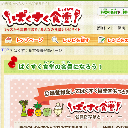
子供向けかんたんレシピの食育サイト
(例)トマト 豚肉
TOP
>
ぱくすく食堂会員登録ページ