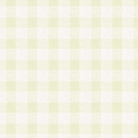
a.本サービスに係る謝礼、景品、調査サンプル品
b.会員からの電話、メール等の問い合わせなどへ
c.モバイルリサーチ、またはグループ形式による
実施もしくは運営
d.その他これらに付随する業務
4.会員は、住所、電話番号その他の登録情報につ
合は、速やかに当社所定の変更手続きを行うもの
5.当社は、必要と認めた場合、会員に対して、電
手段により登録情報の対象者が会員登録者本人で
の内容が正確であること、アンケートの回答内容
うことができるものとます。
6.会員は、会員登録後当社が定期的に行う登録情
して、当社指定の期間内に更新手続きを行うもの
該期間内に更新手続きを行わない場合、その時点
発行したポイントは失効されるものとします。