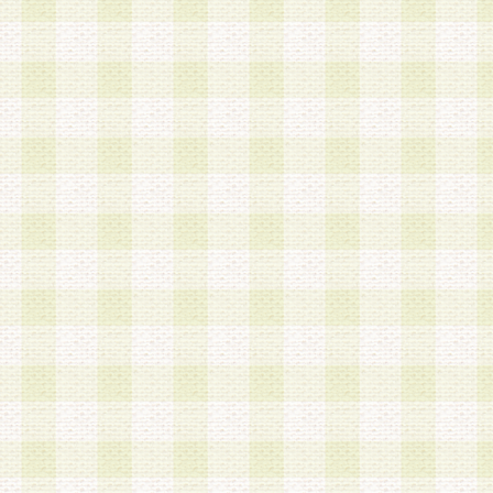
加する際には、前条に基づき当社から付与されたロ
スワードを使用するものとします。
2.登録の際に当社が付与したログインIDおよびパ
の使用に関しては、全て会員本人がその責任を負
3.会員は、当社から付与されたログインIDおよび
貸与、名義変更、売買その他形態を問わず第三者
ならないものとします。
4.当社は、会員によるログインIDおよびパスワー
盗用など第三者の利用に伴う損害の発生について
き事由の有無、その他原因の如何を問わず、一切
のとします。
第5条 会員の登録情報
1.当社は、会員の登録情報に含まれる氏名・住所
アドレス等会員個人を識別できる情報を当社が別
シーポリシー
」に基づき適切に取り扱うものとし