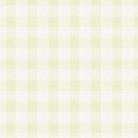
a.既に登録されている会員と同一のメールアドレ
録する場合
b.本サービスと同様のサービスを提供している企
業に従事していると思われる本人またはその家族
場合
c.その他当社が不適切と判断する場合
2.当社は、会員登録希望者を会員として承認する
した 場合、会員登録希望者による会員登録手続き
による承認後の場合であっても、会員登録の取り
の抹消を、当社が適切と判 断する方法・手段によ
とができるものとします。
3.会員登録希望者が18歳未満、成年被後見人、被
人 である場合は、親権者などの法定代理人の同意
録を行うものとします。なお、義務教育学齢に該
者については、登録時に 当社が別途定める方法に
権者による承認手続きを行うものとします。